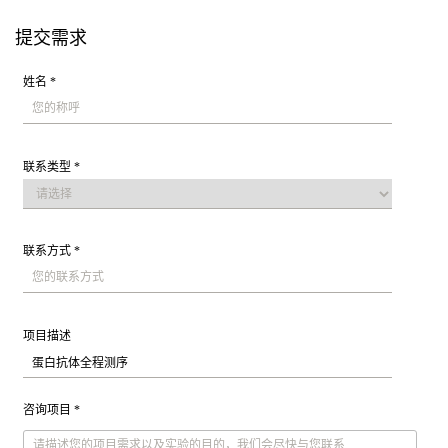
提交需求
姓名 *
联系类型 *
联系方式 *
项目描述
咨询项目 *