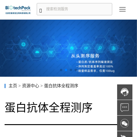
主页
>
资源中心
>
蛋白抗体全程测序
蛋白抗体全程测序