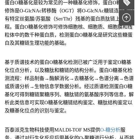
蛋白O糖基化是较为常见的一种糖基化修饰，蛋白O糖基化
修饰是O-GlcNAc转移酶（OGT）将O-GlcNAc糖链连接到具
有特定丝氨酸/苏氨酸（Ser/Thr）残基的蛋白质肽链上的过
程。蛋白O糖基化修饰可修饰细胞核、细胞质、细胞膜和线
粒体中的数千种蛋白质，检测蛋白O糖基化是研究这些糖蛋
白及其糖链生理功能的基础。
基于质谱技术的蛋白O糖基化检测已被广泛用于鉴定O糖基
化位点分析，以及糖肽和糖链的结构分析。蛋白O糖基化检
测流程：样品制备→酶解消化→去糖基化→色谱分离→色谱
或质谱分析→生物信息学数据分析。经过质谱检测蛋白O糖
基化可得到糖链聚糖序列、糖肽链的氨基酸序列等信息，解
析此类信息可实现O糖基化糖链结构鉴定、糖肽结构鉴定以
及糖基化位点的识别与鉴定。
百泰派克生物科技使用MALDI-TOF MS提供
O-糖分析
服
务，通过对衍生化反应后甲基化的O-聚糖进行分析，从而将