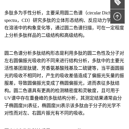
多肽多为手性分析，主要采用圆二色谱（circular Dichroism
spectra，CD）研究多肽的立体形态结构、反应动力学及其
在溶液中的构象变化等，通过圆二色谱扫描，可在一定程度
上分析多肽样品的二级结构和高级结构。
圆二色谱分析多肽结构形态是利用多肽的圆二色性及分子对
左右圆偏振光吸收的不同来进行结构分析，多肽中的主要光
活性基团是肽键、芳香氨基酸残基及二硫键等，当平面圆振
光的吸收不相同时，产生的吸收差值造成了偏振光矢量的振
服差，导致圆偏振光变成了椭圆偏振光，进而表征多肽结
构。圆二色谱具有更高的检测精密度和灵敏度，且可用于
UV谱中存在重叠峰的多肽结构分析，其测定结果通常由分
子椭圆度[θ]表征，椭圆度[θ]表示该多肽由于分子的光学不
对性而对左、右圆片振光有不同的吸收。