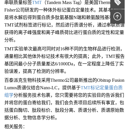
串联质量标签
TMT
（Tandem Mass Tag）是美国Thermo
Fisher公司研发的一种体外标记蛋白定量技术。其基本原理
是将水解后得到蛋白质多肽氨基酸N端和赖氨酸残基利用
TMT试剂标签进行标记，然后进行质谱分析，通过串联质谱
获得的离子峰强度和离子峰质荷比进行蛋白质的定性和定量
分析。
TMT实验单次最高可同时对16种不同的生物样品进行检测，
通量相比其他体外标记技术有很大的提高；此外，TMT报告
基团间最小分子质量差达6/1000Da，在一定程度上降低了实
验误差，提高了检测的分辨率。
百泰派克生物科技采用Thermo公司最新推出的Obitrap Fusion
Lumos质谱仪结合Nano-LC，提供基于
TMT
标记定量蛋白质
组学
分析服务技术包裹，您只需要将您的实验目的告诉我们
并将您的蛋白寄给我们，我们会负责项目后续所有事宜，包
括蛋白酶切、肽段标价、肽段分离、质谱分析、质谱原始数
据分析、生物信息学分析。
相关服务：