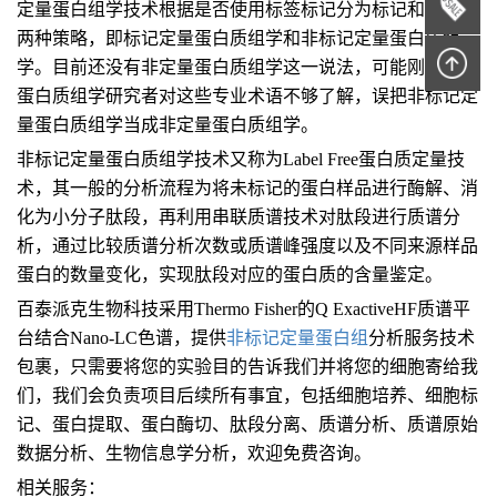
定量蛋白组学技术根据是否使用标签标记分为标记和非标记
两种策略，即标记定量蛋白质组学和非标记定量蛋白质组
学。目前还没有非定量蛋白质组学这一说法，可能刚入门的
蛋白质组学研究者对这些专业术语不够了解，误把非标记定
量蛋白质组学当成非定量蛋白质组学。
非标记定量蛋白质组学技术又称为Label Free蛋白质定量技
术，其一般的分析流程为将未标记的蛋白样品进行酶解、消
化为小分子肽段，再利用串联质谱技术对肽段进行质谱分
析，通过比较质谱分析次数或质谱峰强度以及不同来源样品
蛋白的数量变化，实现肽段对应的蛋白质的含量鉴定。
百泰派克生物科技采用Thermo Fisher的Q ExactiveHF质谱平
台结合Nano-LC色谱，提供
非
标记
定量蛋白组
分析服务技术
包裹，只需要将您的实验目的告诉我们并将您的细胞寄给我
们，我们会负责项目后续所有事宜，包括细胞培养、细胞标
记、蛋白提取、蛋白酶切、肽段分离、质谱分析、质谱原始
数据分析、生物信息学分析，欢迎免费咨询。
相关服务：