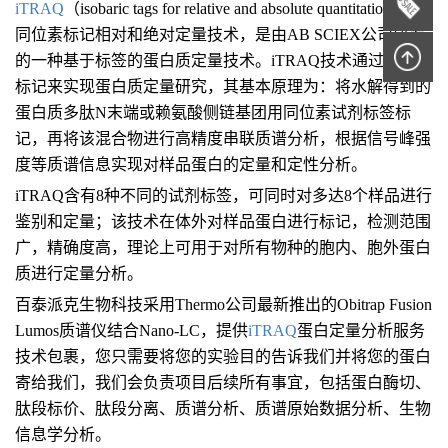
iTRAQ
（
isobaric tags for relative and absolute quantitation
）即
同位素标记相对和绝对定量技术，是由AB SCIEX公司研发
的一种基于标签的蛋白质定量技术。iTRAQ技术通过同位素
标记来实现蛋白质定量研究，其基本原理为：将水解得到的
蛋白质多肽N末端或赖氨酸侧链基团用同位素试剂标签标
记，再将该混合物进行高精度串联质谱分析，根据信号峰强
度等质谱信息实现对样品蛋白的定量和定性分析。
iTRAQ含有8种不同的试剂标签，可同时对多达8个样品进行
鉴别和定量；该技术在体外对样品蛋白进行标记，检测范围
广，精确度高，理论上可用于对所有物种的胞内、胞外蛋白
质进行定量分析。
百泰派克生物科技采用Thermo公司最新推出的Obitrap Fusion
Lumos质谱仪结合Nano-LC，提供
iTRAQ
蛋白定量
分析
服务
技术
包裹
，
您只需要将您的实验目的告诉我们并将您的蛋白
寄给我们，我们会负责项目后续所有事宜，包括蛋白酶切、
肽段标价、肽段分离、质谱分析、质谱原始数据分析、生物
信息学分析
。