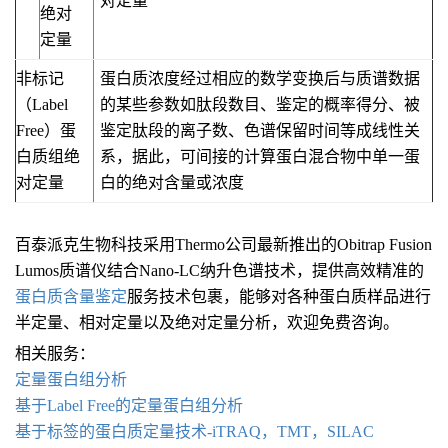
对定量
绝对
定量
非标记
蛋白质浓度经过相应的数学变换后与质谱数据
（Label
的某些参数如肽段数目、鉴定的概率得分、被
Free）蛋
鉴定肽段的离子数、色谱保留时间等成线性关
白质组绝
系，据此，可间接的计算蛋白混合物中单一蛋
对定量
白的绝对含量或浓度
百泰派克生物科技采用Thermo公司最新推出的Obitrap Fusion
Lumos质谱仪结合Nano-LC纳升色谱技术，提供高效精准的
蛋白质
含量
鉴定
服务技术包裹，能够对各种蛋白质样品进行
半定量、相对定量以及绝对定量分析，欢迎免费咨询。
相关服务：
定量蛋白组分析
基于Label Free的定量蛋白组分析
基于标签的蛋白质定量技术-iTRAQ，TMT，SILAC