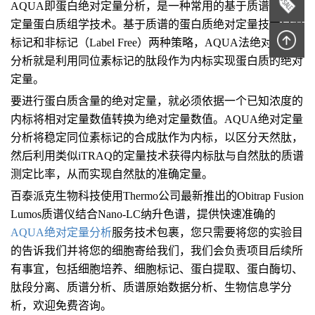
AQUA即蛋白绝对定量分析，是一种常用的基于质谱的靶向
定量蛋白质组学技术。基于质谱的蛋白质绝对定量技术分为
标记和非标记（Label Free）两种策略，AQUA法绝对定量
分析就是利用同位素标记的肽段作为内标实现蛋白质的绝对
定量。
要进行蛋白质含量的绝对定量，就必须依据一个已知浓度的
内标将相对定量数值转换为绝对定量数值。AQUA绝对定量
分析将稳定同位素标记的合成肽作为内标，以区分天然肽，
然后利用类似iTRAQ的定量技术获得内标肽与自然肽的质谱
测定比率，从而实现自然肽的准确定量。
百泰派克生物科技使用Thermo公司最新推出的Obitrap Fusion
Lumos质谱仪结合Nano-LC纳升色谱，提供快速准确的
AQUA绝对定量分析
服务技术包裹，您只需要将您的实验目
的告诉我们并将您的细胞寄给我们，我们会负责项目后续所
有事宜，包括细胞培养、细胞标记、蛋白提取、蛋白酶切、
肽段分离、质谱分析、质谱原始数据分析、生物信息学分
析，欢迎免费咨询。