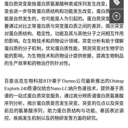
蛋白质突变是
指蛋白质
氨基酸
种类或
序列
发生
改变，
这种突
变会进一步
导致蛋白质结构和功能
发生
改变。蛋白质突变可
能是自然发生的，也可能是人为引起的
。
蛋白质突变分析主
要通过对比正常蛋白质与突变蛋白质之间的差异，揭示突变
对蛋白质结构、稳定性、功能及其与其他分子之间相互作用
的影响。在生物技术和药物设计领域，突变分析有助于理解
蛋白质的分子机制，优化蛋白质性能，预测突变对生物学功
能的影响，为生物技术和药物设计提供依据，提高生物制品
的生产效率和药物治疗的针对性。
百泰派克生物科技BTP基于Thermo公司最新推出的Obitrap 
Exploris 240质谱仪结合Nano-LC纳升色谱技术，提供基于质
谱的一站式蛋白质突变服务，通过高分辨质谱蛋白质氨基酸
序列分析，揭示蛋白质是否发生突变、突变的位点以及突变
前后的氨基酸序列，助力蛋白质结构与功能、基因表达调
控、疾病发生机制以及药物研发等方面的研究。