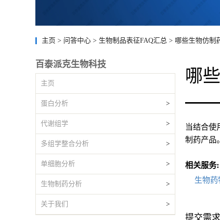
主页
>
问答中心
>
生物制品表征FAQ汇总
>
哪些生物仿制
百泰派克生物科技
哪
主页
蛋白分析
>
代谢组学
>
当结合使
制药产品
多组学整合分析
>
单细胞分析
>
相关服务:
生物药
生物制药分析
>
关于我们
>
提交需