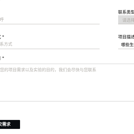
联系类型
 *
项目描
 *
交需求