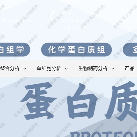
电话:
Q
iotech-pack.com
010-67869385
3
15201377680
整合分析
单细胞分析
生物制药分析
产品