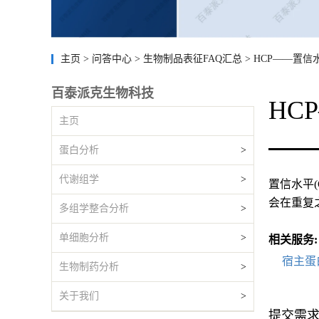
主页
>
问答中心
>
生物制品表征FAQ汇总
>
HCP——置信
百泰派克生物科技
HC
主页
蛋白分析
>
代谢组学
>
置信水平
会在重复
多组学整合分析
>
单细胞分析
>
相关服务:
宿主蛋
生物制药分析
>
关于我们
>
提交需