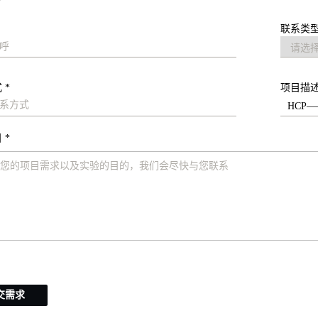
联系类型
 *
项目描
 *
交需求