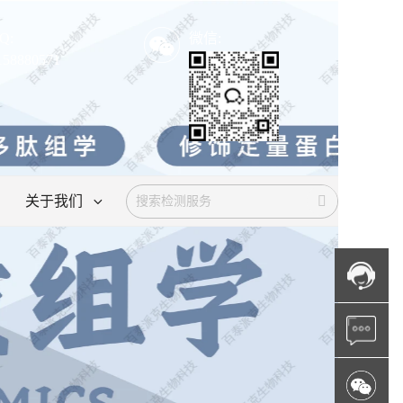
Q:
微信:
158880571
关于我们