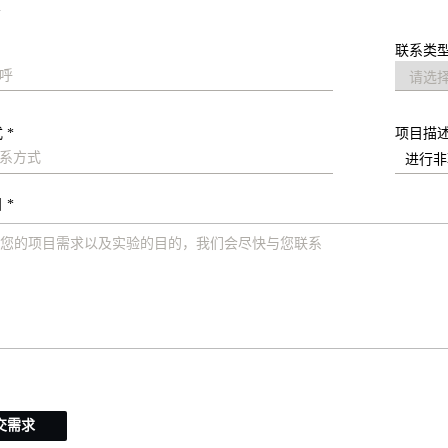
求
联系类型
 *
项目描
 *
交需求