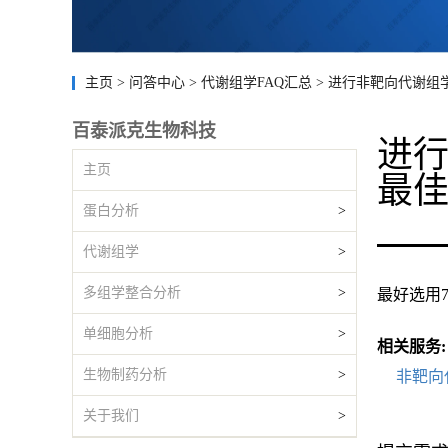
主页
>
问答中心
>
代谢组学FAQ汇总
>
进行非靶向代谢组
百泰派克生物科技
进
主页
最
蛋白分析
>
代谢组学
>
多组学整合分析
>
最好选用7
单细胞分析
>
相关服务:
生物制药分析
>
非靶向
关于我们
>