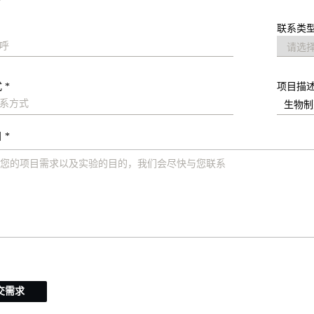
联系类型
 *
项目描
 *
交需求