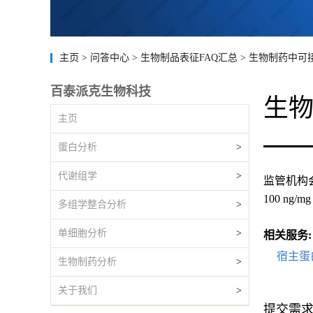
主页
>
问答中心
>
生物制品表征FAQ汇总
>
生物制药中可
百泰派克生物科技
生
主页
蛋白分析
>
代谢组学
>
监管机构
100 ng/m
多组学整合分析
>
单细胞分析
>
相关服务:
宿主蛋
生物制药分析
>
关于我们
>
提交需