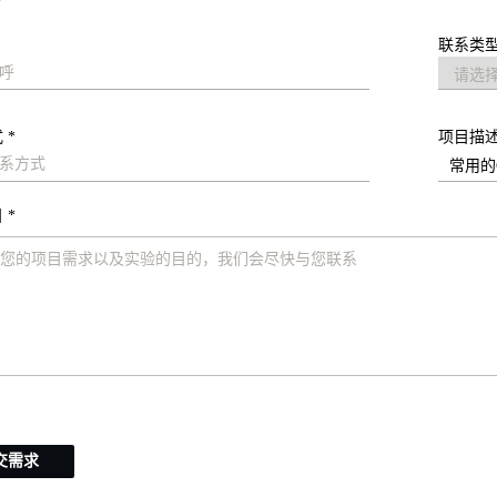
联系类型
 *
项目描
 *
交需求