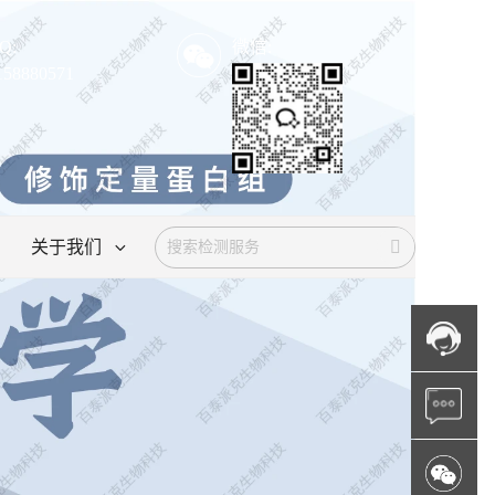
Q:
微信:
158880571
关于我们