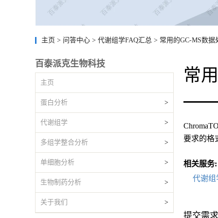
主页
>
问答中心
>
代谢组学FAQ汇总
>
常用的GC-MS数
百泰派克生物科技
常用
主页
蛋白分析
>
代谢组学
>
Chroma
要求的格
多组学整合分析
>
单细胞分析
>
相关服务:
代谢组
生物制药分析
>
关于我们
>
提交需