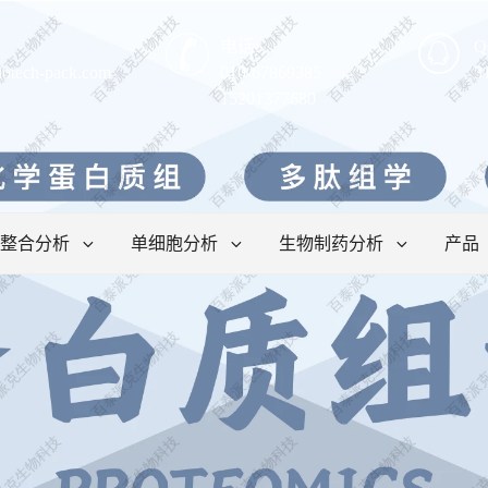
电话:
Q
iotech-pack.com
010-67869385
3
15201377680
整合分析
单细胞分析
生物制药分析
产品