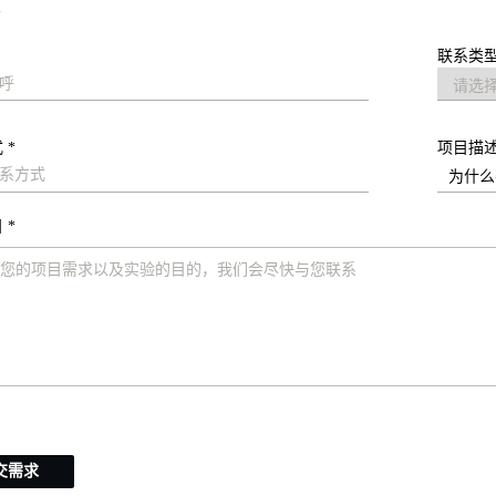
求
联系类型
 *
项目描
 *
交需求