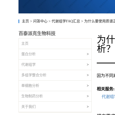
主页
>
问答中心
>
代谢组学FAQ汇总
>
为什么要使用质谱
百泰派克生物科技
为
主页
析
蛋白分析
>
代谢组学
>
多组学整合分析
>
因为不同
单细胞分析
>
相关服务:
生物制药分析
>
代谢组
关于我们
>