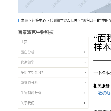
主页
>
问答中心
>
代谢组学FAQ汇总
>
“面积归一化”中的
百泰派克生物科技
“面
主页
样
蛋白分析
>
代谢组学
>
多组学整合分析
>
一个样本
单细胞分析
>
相关服务:
生物制药分析
>
数据归
关于我们
>