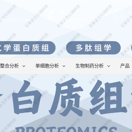
电话:
Q
iotech-pack.com
010-67869385
3
15201377680
整合分析
单细胞分析
生物制药分析
产品