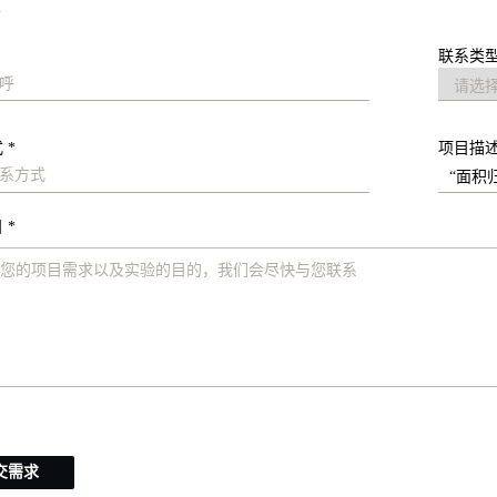
求
联系类型
 *
项目描
 *
交需求