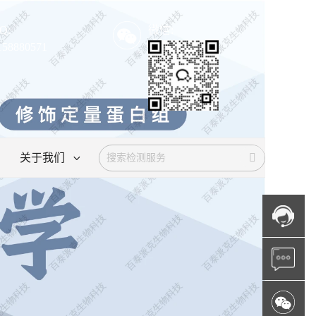
Q:
微信:
158880571
关于我们