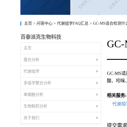
主页
>
问答中心
>
代谢组学FAQ汇总
>
GC-MS适合检测
百泰派克生物科技
GC
主页
蛋白分析
>
代谢组学
>
GC-M
酸、吲哚
多组学整合分析
>
单细胞分析
>
相关服务:
代谢组
生物制药分析
>
关于我们
>
提交需