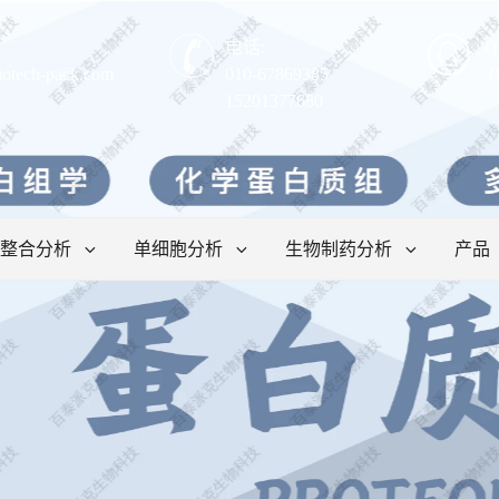
电话:
Q
iotech-pack.com
010-67869385
3
15201377680
整合分析
单细胞分析
生物制药分析
产品