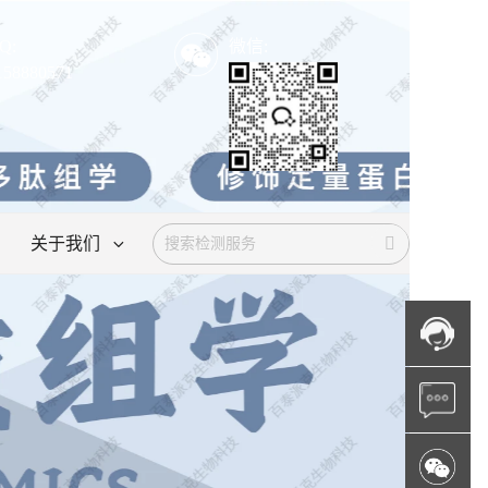
Q:
微信:
158880571
关于我们