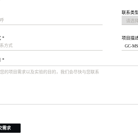
联系类型
 *
项目描
 *
交需求