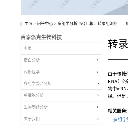
主页
>
问答中心
>
多组学分析FAQ汇总
>
转录组测序——
百泰派克生物科技
转录
主页
蛋白分析
>
代谢组学
>
由于核糖体
RNA）的
多组学整合分析
>
物中mRNA
单细胞分析
>
择。但是
生物制药分析
>
相关服务:
关于我们
>
多组学