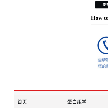
提
How to
首页
蛋白组学