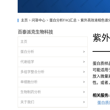
主页
>
问答中心
>
蛋白分析FAQ汇总
>
紫外高效液相色谱
百泰派克生物科技
紫外
主页
蛋白分析
>
代谢组学
>
蛋白质样
可能适用
多组学整合分析
>
放入微量离
单细胞分析
>
性。或者
生物制药分析
>
相关服务:
关于我们
>
蛋白质