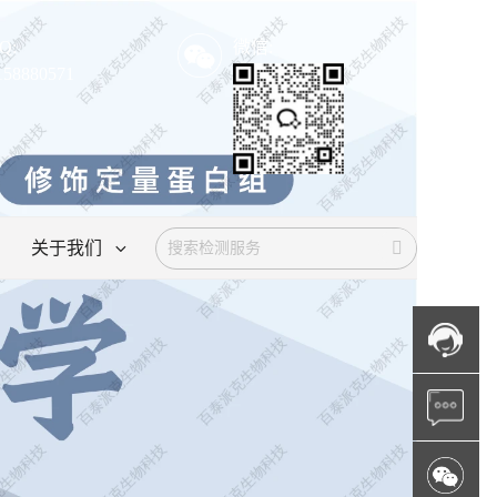
Q:
微信:
158880571
关于我们