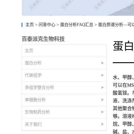
主页
>
问答中心
>
蛋白分析FAQ汇总
>
蛋白质谱分析—可
百泰派克生物科技
蛋
主页
蛋白分析
>
代谢组学
>
水、甲醇
可以在M
多组学整合分析
>
酸氢铵。
单细胞分析
>
液、洗涤剂
其他聚合
生物制药分析
>
够。溶液
烷、甲醇
关于我们
>
碱、盐、