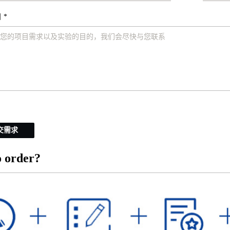
 *
交需求
 order?