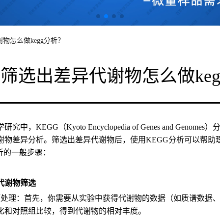
物怎么做kegg分析？
筛选出差异代谢物怎么做keg
究中，KEGG（Kyoto Encyclopedia of Genes and
谢物差异分析。筛选出差异代谢物后，使用KEGG分析可以帮助
分析的一般步骤：
代谢物筛选
预处理：首先，你需要从实验中获得代谢物的数据（如质谱数据、
化和对照组比较，得到代谢物的相对丰度。