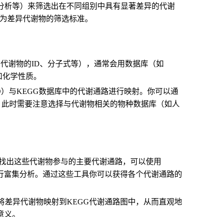
ange分析等）来筛选出在不同组别中具有显著差异的代谢
可以作为差异代谢物的筛选标准。
代谢物的ID、分子式等），通常会用数据库（如
和化学性质。
ID）与KEGG数据库中的代谢通路进行映射。你可以通
行这一过程，此时需要注意选择与代谢物相关的物种数据库（如人
，找出这些代谢物参与的主要代谢通路，可以使用
、KOBAS）进行富集分析。通过这些工具你可以获得各个代谢通路的
工具将差异代谢物映射到KEGG代谢通路图中，从而直观地
意义。