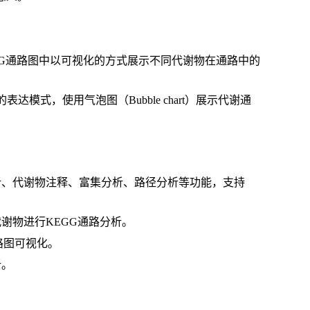
KEGG通路图中以可视化的方式展示不同代谢物在通路中的
达模式，使用气泡图（Bubble chart）展示代谢通
差异分析、代谢物注释、富集分析、路径分析等功能，支持
差异代谢物进行KEGG通路分析。
通路图可视化。
析。