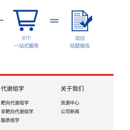
代谢组学
关于我们
靶向代谢组学
资源中心
非靶向代谢组学
公司新闻
脂质组学