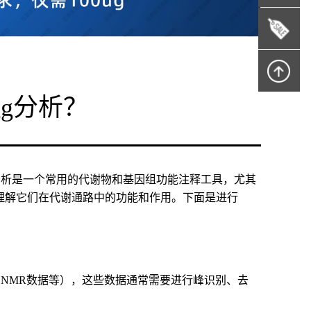
g分析？
 Genomes）分析是一个常用的代谢物和基因组功能注释工具，尤其
理解它们在代谢通路中的功能和作用。下面是进行
NMR数据等），这些数据通常需要进行峰识别、去