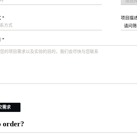
 *
项目描
 *
交需求
 order?