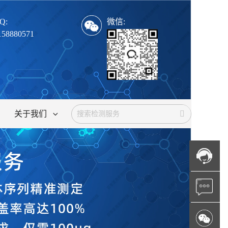
Q:
微信:
158880571
关于我们