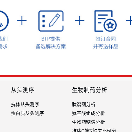
从头测序
生物制药分析
抗体从头测序
肽谱图分析
蛋白质从头测序
氨基酸组成分析
生物药糖谱分析
抗体C端K缺失比例分