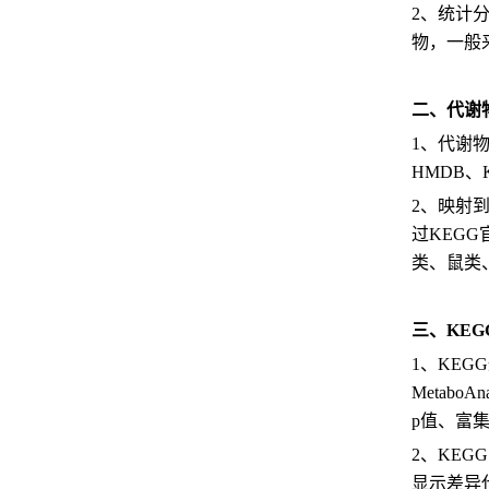
2、统计分
物，一般来
二、代谢
1、代谢
HMDB
2、映射
过KEGG
类、鼠类
三、KE
1、KE
Metabo
p值、富
2、KE
显示差异