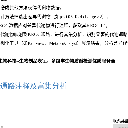
质谱或其他方法获得代谢物数据。
方法筛选出差异代谢物（如p<0.05, fold change >2）。
EGG数据库对差异代谢物进行注释，获取其KEGG ID。
异代谢物映射到KEGG通路，进行富集分析，识别显著的代谢通路
视化工具（如Pathview、MetaboAnalyst）展示结果，分
生物科技--生物制品表征，多组学生物质谱检测优质服务商
：
G通路注释及富集分析
求
联系类型