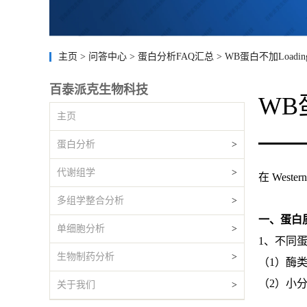
主页
>
问答中心
>
蛋白分析FAQ汇总
>
WB蛋白不加Load
百泰派克生物科技
WB
主页
蛋白分析
>
代谢组学
>
在 West
多组学整合分析
>
一、蛋白
单细胞分析
>
1、不同
生物制药分析
>
（1）酶
（2）小
关于我们
>