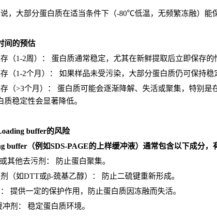
来说，大部分蛋白质在适当条件下（-80℃低温，无频繁冻融）能
时间的预估
保存（1-2周）： 蛋白质通常稳定，尤其在新鲜提取后立即保存的
保存（1-2个月）： 如果样品未受污染，大部分蛋白质仍可保持稳
存（>3个月）： 蛋白质可能会逐渐降解、失活或聚集，特别是在不添加
白质稳定性会显著降低。
ading buffer的风险
ding buffer（例如SDS-PAGE的上样缓冲液）通常包含以下成
S或其他去污剂： 防止蛋白聚集。
原剂（如DTT或β-巯基乙醇）： 防止二硫键重新形成。
油： 提供一定的保护作用，防止蛋白质因冻融而失活。
H缓冲剂： 稳定蛋白质环境。