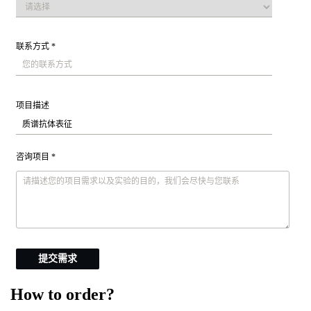
联系方式 *
项目描述
咨询项目 *
提交需求
How to order?