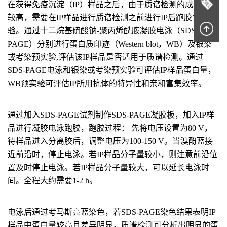
在获得免疫沉淀（IP）样品之后，由于质谱检测的成本相对
较高，需要在IP样品进行质谱检测之前进行IP后跑胶预实
验。通过十二烷基硫酸钠-聚丙烯酰胺凝胶电泳（SDS-
PAGE）分别进行蛋白质印迹（Western blot，WB）及银染
或考染预实验,评估该IP样品是否适用于质谱检测。通过
SDS-PAGE电泳和银染或考染预实验可评估IP样品蛋白量，
WB预实验可评估IP所用抗体的特异性和亲和富集效率。
通过加入SDS-PAGE试剂制作SDS-PAGE凝胶板，加入IP样
品进行凝胶电泳跑胶，跑胶过程： 先将电压设置为80 V，
待样品进入分离胶后，调整电压为100-150 V。当溴酚蓝接
近前沿时，停止电泳。若IP样品分子量较小，则注意前沿位
置及时停止电泳。若IP样品分子量较大，可以延长电泳时
间。全程大约需要1-2 h。
电泳后通过考马斯亮蓝染色，若SDS-PAGE染色结果表明IP
样品中蛋白量较高且差异明显，质谱检测可分析出明显的蛋