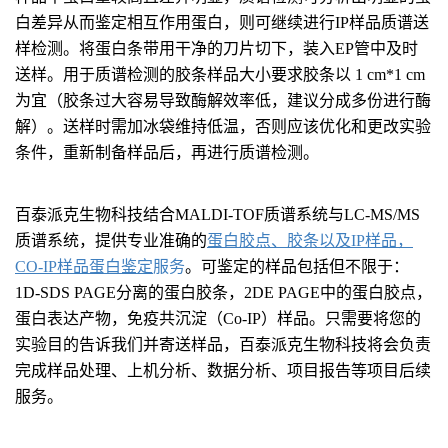
白差异从而鉴定相互作用蛋白，则可继续进行IP样品质谱送
样检测。将蛋白条带用干净的刀片切下，装入EP管中及时
送样。用于质谱检测的胶条样品大小要求胶条以 1 cm*1 cm
为宜（胶条过大容易导致酶解效率低，建议分成多份进行酶
解）。送样时需加冰袋维持低温，否则应该优化和更改实验
条件，重新制备样品后，再进行质谱检测。
百泰派克生物科技结合MALDI-TOF质谱系统与LC-MS/MS
质谱系统，提供专业准确的
蛋白胶点
、
胶条
以及
IP样
品，
CO-IP样品蛋白鉴定
服务
。可鉴定的样品包括但不限于：
1D-SDS PAGE分离的蛋白胶条，2DE PAGE中的蛋白胶点，
蛋白表达产物，免疫共沉淀（Co-IP）样品。只需要将您的
实验目的告诉我们并寄送样品，百泰派克生物科技将会负责
完成样品处理、上机分析、数据分析、项目报告等项目后续
服务。