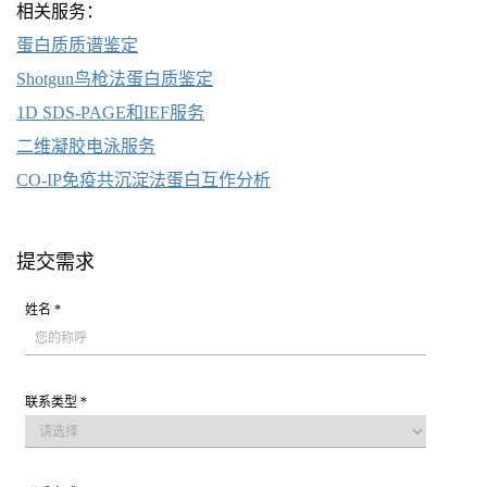
相关服务：
蛋白质质谱鉴定
Shotgun鸟枪法蛋白质鉴
定
1D SDS-PAGE和IEF服务
二维凝胶电泳服务
CO-IP免疫共沉淀法蛋白互作分析
提交需求
姓名 *
联系类型 *