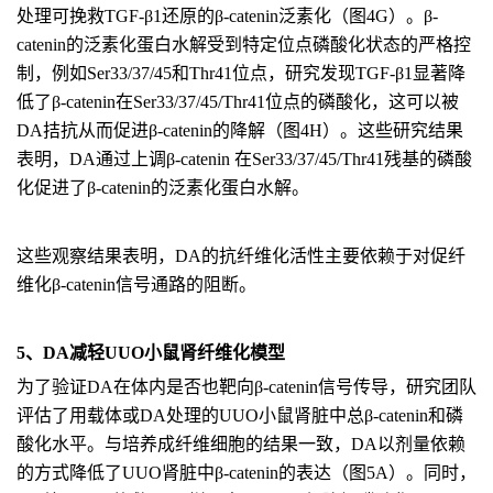
处理可挽救TGF-β1还原的β-catenin泛素化（图4G）。β-
catenin的泛素化蛋白水解受到特定位点磷酸化状态的严格控
制，例如Ser33/37/45和Thr41位点，研究发现TGF-β1显著降
低了β-catenin在Ser33/37/45/Thr41位点的磷酸化，这可以被
DA拮抗从而促进β-catenin的降解（图4H）。这些研究结果
表明，DA通过上调β-catenin 在Ser33/37/45/Thr41残基的磷酸
化促进了β-catenin的泛素化蛋白水解。
这些观察结果表明，DA的抗纤维化活性主要依赖于对促纤
维化β-catenin信号通路的阻断。
5、DA减轻UUO小鼠肾纤维化模型
为了验证DA在体内是否也靶向β-catenin信号传导，研究团队
评估了用载体或DA处理的UUO小鼠肾脏中总β-catenin和磷
酸化水平。与培养成纤维细胞的结果一致，DA以剂量依赖
的方式降低了UUO肾脏中β-catenin的表达（图5A）。同时，