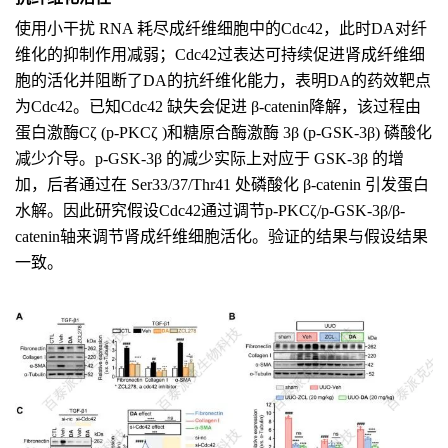
使用小干扰 RNA 耗尽成纤维细胞中的Cdc42，此时DA对纤
维化的抑制作用减弱；Cdc42过表达可持续促进肾成纤维细
胞的活化并阻断了DA的抗纤维化能力，表明DA的药效靶点
为Cdc42。已知Cdc42 缺失会促进 β-catenin降解，该过程由
蛋白激酶Cζ (p-PKCζ )和糖原合酶激酶 3β (p-GSK-3β) 磷酸化
减少介导。p-GSK-3β 的减少实际上对应于 GSK-3β 的增
加，后者通过在 Ser33/37/Thr41 处磷酸化 β-catenin 引发蛋白
水解。因此研究假设Cdc42通过调节p-PKCζ/p-GSK-3β/β-
catenin轴来调节肾成纤维细胞活化。验证的结果与假设结果
一致。