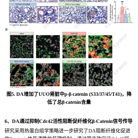
图5. DA增加了UUO肾脏中p-β-catenin (S33/37/45/T41)，降
低了总β-catenin含量
6、DA通过抑制Cdc42活性阻断促纤维化β-Catenin信号传导
研究采用热蛋白组学策略进一步研究了DA阻断纤维化促进