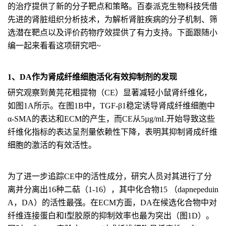
的治疗提供了新的分子靶点和策略。百泰派克生物科技凭借
先进的肾脏组织分析技术，为解析肾脏疾病的分子机制、筛
选潜在靶点以及评价药物疗效提供了有力支持。下面跟随小
编一起来看看这项研究吧~
1、DA作为肾成纤维细胞活化有效抑制剂的发现
研究观察到黄芫花粗提物（CE）显著减轻小鼠肾纤维化，
如图1A所示。在图1B中，TGF‐β1稳定诱导肾成纤维细胞中
α‐SMA的表达和ECM的产生，而CE从5µg/mL开始导致这些
纤维化指标的表达呈剂量依赖性下降，表明其抑制肾成纤维
细胞的激活的有效活性。
为了进一步追踪CE中的活性成分，研究人员对其进行了分
离并分离出16种二萜（1-16），其中化合物15 （dapnepeduin
A，DA）的活性最强。在ECM方面，DA在候选化合物中对
纤维连接蛋白和I型胶原的抑制效率也最为突出（图1D）。