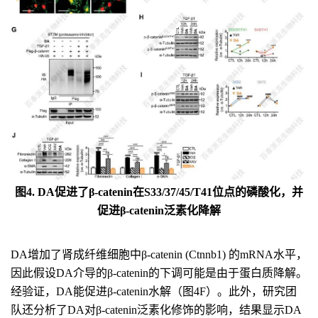
图4. DA促进了β-catenin在S33/37/45/T41位点的磷酸化，并
促进β-catenin泛素化降解
DA增加了肾成纤维细胞中β-catenin (Ctnnb1) 的mRNA水平，
因此假设DA介导的β-catenin的下调可能是由于蛋白质降解。
经验证，DA能促进β-catenin水解（图4F）。此外，研究团
队还分析了DA对β-catenin泛素化修饰的影响，结果显示DA