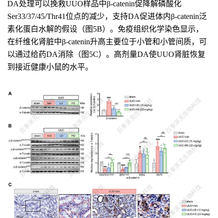
DA处理可以挽救UUO样品中β-catenin促降解磷酸化
Ser33/37/45/Thr41位点的减少，支持DA促进体内β-catenin泛
素化蛋白水解的假设（图5B）。免疫组织化学染色显示，
在纤维化肾脏中β-catenin升高主要位于小管和小管间质，可
以通过给药DA消除（图5C）。高剂量DA使UUO肾脏恢复
到接近健康小鼠的水平。