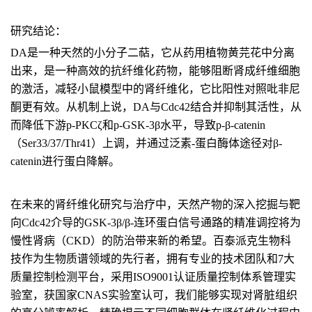
研究结论：
DA是一种天然的小分子二萜，它从药用植物黄芫花中分离
出来，是一种高效的抗纤维化药物，能够阻断肾成纤维细胞
的激活，减轻小鼠模型中的肾纤维化，它比阳性对照吡非尼
酮更有效。从机制上说，DA与Cdc42结合并抑制其活性，从
而降低下游p-PKCζ和p-GSK-3β水平，导致p-β-catenin
（Ser33/37/Thr41）上调，并通过泛素-蛋白酶体途径对β-
catenin进行蛋白降解。
在未来的肾纤维化研究与治疗中，天然产物的深入挖掘与靶
向Cdc42介导的GSK-3β/β-连环蛋白信号通路的精准调控将为
慢性肾病（CKD）的防治带来新的希望。百泰派克生物科
技作为生物质谱领域的先行者，拥有专业的技术团队和7大
质量控制检测平台，采用ISO9001认证质量控制体系管理实
验室，获国家CNAS实验室认可，我们能够实现对肾脏组织