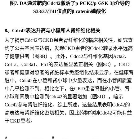
图7. DA通过靶向Cdc42激活了p-PCKζ/p-GSK-3β介导的
S33/37/T41位点的β-catenin磷酸化
8、Cdc42表达升高与小鼠和人肾纤维化相关
为了揭示Cdc42与CKD患者肾纤维化的临床相关性，研究查
询了公共基因表达谱，发现CKD患者的Cdc42转录水平远高
于健康供者（图8B）。此外，Cdc42与纤维化基因Acta2、
Col1a、Col3a1、Fn1的表达呈显著正相关（图8C）。CKD
患者和健康对照者的肾脏标本免疫组化结果显示，在健康肾
脏中，Cdc42在小管和肾小球中少量表达，而在小管间质室
中几乎检测不到。相比之下，在CKD患者肾脏的小管、肾
小球和间质中检测到Cdc42的显著增加（图8D），暗示
Cdc42参与肾脏纤维化。综上所述，这些结果表明Cdc42的
高表达与肾纤维化密切相关，因此药物抑制Cdc42可能有益
于CKD患者。