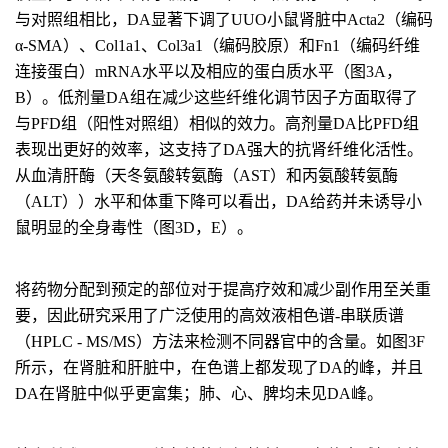
与对照组相比，DA显著下调了UUO小鼠肾脏中Acta2（编码
α‐SMA）、Col1a1、Col3a1（编码胶原）和Fn1（编码纤维
连接蛋白）mRNA水平以及相应的蛋白质水平（图3A，
B）。低剂量DA组在减少这些纤维化调节因子方面取得了
与PFD组（阳性对照组）相似的效力。高剂量DA比PFD组
表现出更好的效率，这支持了DA强大的抗肾纤维化活性。
从血清肝酶（天冬氨酸转氨酶（AST）和丙氨酸转氨酶
（ALT））水平和体重下降可以看出，DA给药并未诱导小
鼠明显的全身毒性（图3D，E）。
将药物分配到预定的部位对于提高疗效和减少副作用至关重
要，因此研究采用了广泛使用的高效液相色谱-串联质谱
（HPLC - MS/MS）方法来检测不同器官中的含量。如图3F
所示，在肾脏和肝脏中，在色谱上都发现了DA的峰，并且
DA在肾脏中似乎更富集；肺、心、脾均未见DA峰。