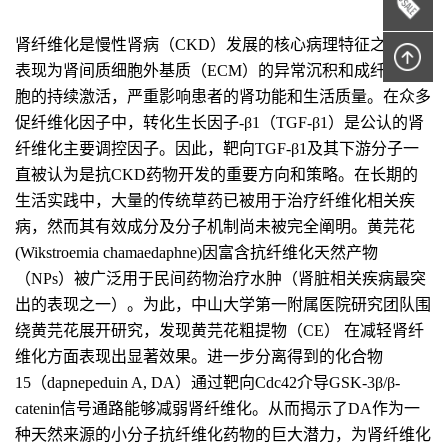
肾纤维化是慢性肾病（CKD）发展的核心病理特征之一，
表现为肾间质细胞外基质（ECM）的异常沉积和成纤维细
胞的持续激活，严重影响患者的肾功能和生活质量。在众多
促纤维化因子中，转化生长因子-β1（TGF-β1）是公认的肾
纤维化主要调控因子。因此，靶向TGF-β1及其下游分子一
直被认为是抗CKD药物开发的重要方向和策略。在长期的
生活实践中，大量的传统草药已被用于治疗纤维化相关疾
病，然而其有效成分及分子机制尚未被完全阐明。黄芫花
(Wikstroemia chamaedaphne)因富含抗纤维化天然产物
（NPs）被广泛用于民间药物治疗水肿（肾脏相关疾病最突
出的表现之一）。为此，中山大学第一附属医院研究团队围
绕黄芫花展开研究，发现黄芫花粗提物（CE） 在减轻肾纤
维化方面表现出显著效果。进一步分离得到的化合物
15（dapnepeduin A, DA）通过靶向Cdc42介导GSK-3β/β-
catenin信号通路能够减弱肾纤维化。从而揭示了DA作为一
种天然来源的小分子抗纤维化药物的巨大潜力，为肾纤维化