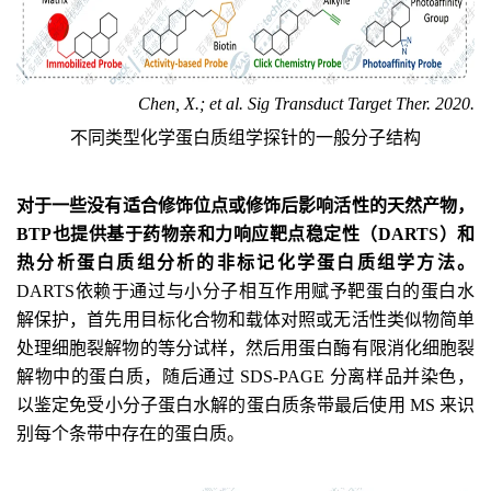
Chen, X.
;
et al. Sig Transduct Target Ther. 2020.
不同类型化学蛋白质组学探针的一般分子结构
对于
一些
没有适合修饰位点
或
修饰后影响活性
的
天然产物，
BTP也提供基于
药物亲和力响应靶点稳定性
（
DARTS
）和
热分析蛋白质组分析的
非标记化学蛋白质组学方法
。
D
ARTS
依赖于通过与小分子相互作用赋予靶蛋白的蛋白水
解保护
，首先
用目标化合物和载体对照或无活性类似物简单
处理细胞裂解物的等分试样，然后用蛋白酶有限消化细胞裂
解物中的蛋白质
，
随后通过 SDS-PAGE 分离样品并染色，
以鉴定免受小分子蛋白水解的蛋白质条带
最后
使用 MS 来识
别每个条带中存在的蛋白质。