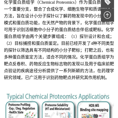
化学蛋白质组学（Chemical Proteomics）作为蛋白质组学的
一个重要分支，整合了合成化学、细胞生物学和质谱学多种
方法
，
旨在设计小分子探针以了解药物发现中的小分子作用
模式和蛋白质功能
，在天然产物的背景下，化学蛋白质组学
可用于识别活细胞中小分子的蛋白质结合伴侣或靶标
。
化学
蛋白质组学
由两个关键步骤组成：（1）探针设计和合成；
（2）目标捕捞和蛋白质鉴定。
目前
已经开发了
4
种不同类型
的探针以筛选具有不同结构的小分子
靶标；
打靶之后，也有
多种蛋白质鉴定方法，适合不同的情况
。
化学蛋白质组学为
靶点反卷积、药物反应生物标志物的发现以及用于临床前靶
点验证的疾病途径分析提供了一系列新颖的方法
，在
药理学
研究
领域，
已
广泛用于
识别药物靶点并研究其
作用机制。