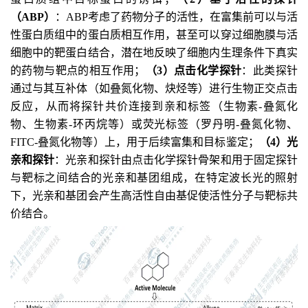
（ABP）
：ABP考虑了药物分子的活性，在富集前可以与活
性蛋白质组中的蛋白质相互作用，甚至可以穿过细胞膜与活
细胞中的靶蛋白结合，潜在地反映了细胞内生理条件下真实
的药物与靶点的相互作用；
（3）点击化学探针
：此类探针
通过与其互补体（如叠氮化物、炔烃等）进行生物正交点击
反应，从而将探针共价连接到亲和标签（生物素-叠氮化
物、生物素-环丙烷等）或荧光标签（罗丹明-叠氮化物、
FITC-叠氮化物等）上，用于后续富集和目标鉴定
；
（4）光
亲和探针
：光亲和探针由点击化学探针骨架和用于固定探针
与靶标之间结合的光亲和基团组成，在特定波长光的照射
下，光亲和基团会产生高活性自由基促使活性分子与靶标共
价结合。