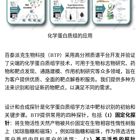
化学蛋白质组的应用
百泰派克生物科技（BTP）采用高分辨质谱平台开发并验证
了
尖端的化学蛋白质组学技术
，
可用于生物标志物研究、药
物和靶点发现、通路建模、作用机制研究等众多领域，
旨在
为客户
提供优质、全面的靶点解卷积服务
。
我们提供多种方
法来识别和验证新药物靶点
，
以满足
不同
的需求
。
设计和合成探针是化学蛋白质组学方法中靶标识别的初始和
关键步骤。BTP提供常用的四种探针，包括
（1）固定化探
针
：将生物活性天然产物被共价固定在生物相容性惰性树脂
上（如琼脂糖和磁珠），例如琼脂糖和磁珠，作为筛选活性
蛋白质组中目标蛋白的诱饵；
（2）基于活性的探针