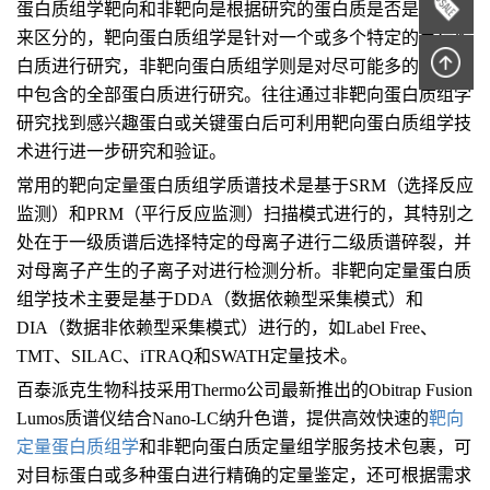
蛋白质组学靶向和非靶向是根据研究的蛋白质是否是特定的
来区分的，靶向蛋白质组学是针对一个或多个特定的目标蛋
白质进行研究，非靶向蛋白质组学则是对尽可能多的或体系
中包含的全部蛋白质进行研究。往往通过非靶向蛋白质组学
研究找到感兴趣蛋白或关键蛋白后可利用靶向蛋白质组学技
术进行进一步研究和验证。
常用的靶向定量蛋白质组学质谱技术是基于SRM（选择反应
监测）和PRM（平行反应监测）扫描模式进行的，其特别之
处在于一级质谱后选择特定的母离子进行二级质谱碎裂，并
对母离子产生的子离子对进行检测分析。非靶向定量蛋白质
组学技术主要是基于DDA（数据依赖型采集模式）和
DIA（数据非依赖型采集模式）进行的，如Label Free、
TMT、SILAC、iTRAQ和SWATH定量技术。
百泰派克生物科技采用Thermo公司最新推出的Obitrap Fusion
Lumos质谱仪结合Nano-LC纳升色谱，提供高效快速的
靶向
定量蛋白质组学
和非靶向蛋白质定量组学服务技术包裹，可
对目标蛋白或多种蛋白进行精确的定量鉴定，还可根据需求