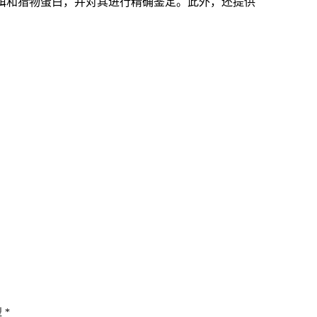
饵和猎物蛋白，并对其进行精确鉴定。此外，还提供
 *