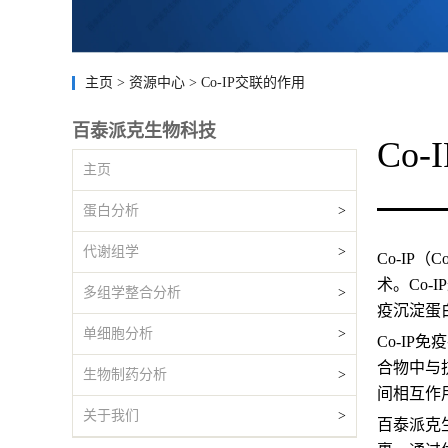
主页
>
资源中心
>
Co-IP交联的作用
百泰派克生物科技
Co
主页
蛋白分析
>
代谢组学
>
Co-IP
术。Co
多组学整合分析
>
疫沉淀蛋
单细胞分析
>
Co-I
合物中与
生物制药分析
>
间相互作
关于我们
>
百泰派克生物