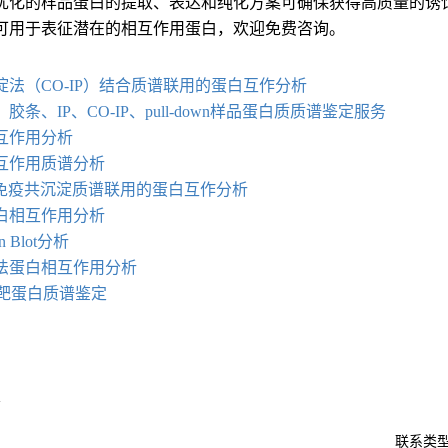
优化的样品蛋白的提取、表达和纯化方案可确保获得高质量的诱
可用于表征潜在的相互作用蛋白，欢迎免费咨询。
：
淀法（CO-IP）结合质谱联用的蛋白互作分析
胶条、IP、CO-IP、pull-down样品蛋白质质谱鉴定服务
互作用分析
互作用质谱分析
C与免疫共沉淀质谱联用的蛋白互作分析
白相互作用分析
rn Blot分析
法蛋白相互作用分析
own靶蛋白质谱鉴定
求
联系类型