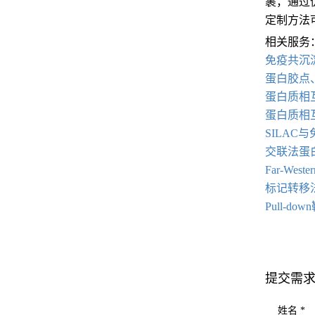
裹，通过
定制方法
相关服务
免疫共沉
蛋白胶点、
蛋白质相
蛋白质相
SILA
交联法蛋
Far-Weste
标记转移
Pull-d
提交需
姓名 *