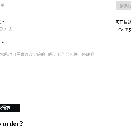
 *
项目描
 *
交需求
 order?