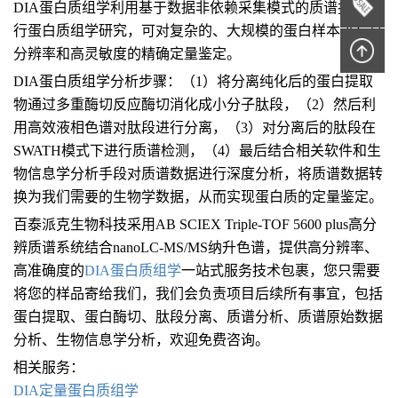
DIA蛋白质组学利用基于数据非依赖采集模式的质谱技术进
行蛋白质组学研究，可对复杂的、大规模的蛋白样本进行高
分辨率和高灵敏度的精确定量鉴定。
DIA蛋白质组学分析步骤：（1）将分离纯化后的蛋白提取
物通过多重酶切反应酶切消化成小分子肽段，（2）然后利
用高效液相色谱对肽段进行分离，（3）对分离后的肽段在
SWATH模式下进行质谱检测，（4）最后结合相关软件和生
物信息学分析手段对质谱数据进行深度分析，将质谱数据转
换为我们需要的生物学数据，从而实现蛋白质的定量鉴定。
百泰派克生物科技采用AB SCIEX Triple-TOF 5600 plus高分
辨质谱系统结合nanoLC-MS/MS纳升色谱，提供高分辨率、
高准确度的
DIA蛋白质组学
一站式服务技术包裹，您只需要
将您的样品寄给我们，我们会负责项目后续所有事宜，包括
蛋白提取、蛋白酶切、肽段分离、质谱分析、质谱原始数据
分析、生物信息学分析，欢迎免费咨询。
相关服务：
DIA定量蛋白质组学