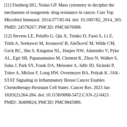
[11] Fienberg HG, Nolan GP. Mass cytometry to decipher the
mechanism of nongenetic drug resistance in cancer. Curr Top
Microbiol Immunol. 2014;377:85-94. doi: 10.1007/82_2014_365.
PMID: 24578267; PMCID: PMC6676908.
[12] Stevens LE, Peluffo G, Qiu X, Temko D, Fassl A, Li Z,
Trinh A, Seehawer M, Jovanović B, Alečković M, Wilde CM,
Geck RC, Shu S, Kingston NL, Harper NW, Almendro V, Pyke
AL, Egri SB, Papanastasiou M, Clement K, Zhou N, Walker S,
Salas J, Park SY, Frank DA, Meissner A, Jaffe JD, Sicinski P,
Toker A, Michor F, Long HW, Overmoyer BA, Polyak K. JAK-
STAT Signaling in Inflammatory Breast Cancer Enables
Chemotherapy-Resistant Cell States. Cancer Res. 2023 Jan
18;83(2):264-284. doi: 10.1158/0008-5472.CAN-22-0423.
PMID: 36409824; PMCID: PMC9845989.