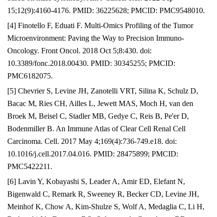
15;12(9):4160-4176. PMID: 36225628; PMCID: PMC9548010.
[4] Finotello F, Eduati F. Multi-Omics Profiling of the Tumor
Microenvironment: Paving the Way to Precision Immuno-
Oncology. Front Oncol. 2018 Oct 5;8:430. doi:
10.3389/fonc.2018.00430. PMID: 30345255; PMCID:
PMC6182075.
[5] Chevrier S, Levine JH, Zanotelli VRT, Silina K, Schulz D,
Bacac M, Ries CH, Ailles L, Jewett MAS, Moch H, van den
Broek M, Beisel C, Stadler MB, Gedye C, Reis B, Pe'er D,
Bodenmiller B. An Immune Atlas of Clear Cell Renal Cell
Carcinoma. Cell. 2017 May 4;169(4):736-749.e18. doi:
10.1016/j.cell.2017.04.016. PMID: 28475899; PMCID:
PMC5422211.
[6] Lavin Y, Kobayashi S, Leader A, Amir ED, Elefant N,
Bigenwald C, Remark R, Sweeney R, Becker CD, Levine JH,
Meinhof K, Chow A, Kim-Shulze S, Wolf A, Medaglia C, Li H,