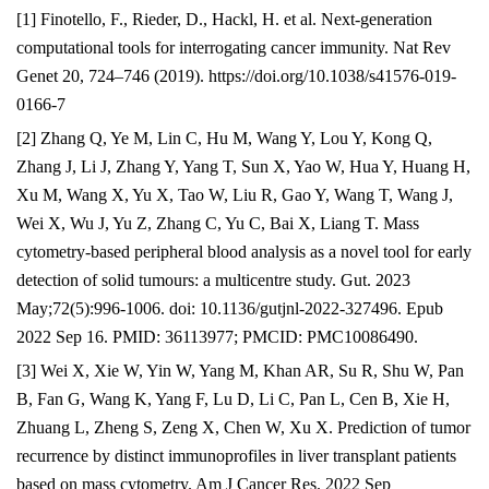
[1] Finotello, F., Rieder, D., Hackl, H. et al. Next-generation
computational tools for interrogating cancer immunity. Nat Rev
Genet 20, 724–746 (2019). https://doi.org/10.1038/s41576-019-
0166-7
[2] Zhang Q, Ye M, Lin C, Hu M, Wang Y, Lou Y, Kong Q,
Zhang J, Li J, Zhang Y, Yang T, Sun X, Yao W, Hua Y, Huang H,
Xu M, Wang X, Yu X, Tao W, Liu R, Gao Y, Wang T, Wang J,
Wei X, Wu J, Yu Z, Zhang C, Yu C, Bai X, Liang T. Mass
cytometry-based peripheral blood analysis as a novel tool for early
detection of solid tumours: a multicentre study. Gut. 2023
May;72(5):996-1006. doi: 10.1136/gutjnl-2022-327496. Epub
2022 Sep 16. PMID: 36113977; PMCID: PMC10086490.
[3] Wei X, Xie W, Yin W, Yang M, Khan AR, Su R, Shu W, Pan
B, Fan G, Wang K, Yang F, Lu D, Li C, Pan L, Cen B, Xie H,
Zhuang L, Zheng S, Zeng X, Chen W, Xu X. Prediction of tumor
recurrence by distinct immunoprofiles in liver transplant patients
based on mass cytometry. Am J Cancer Res. 2022 Sep