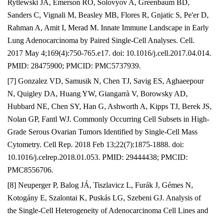
Rytlewski JA, Emerson RO, Solovyov A, Greenbaum BD,
Sanders C, Vignali M, Beasley MB, Flores R, Gnjatic S, Pe'er D,
Rahman A, Amit I, Merad M. Innate Immune Landscape in Early
Lung Adenocarcinoma by Paired Single-Cell Analyses. Cell.
2017 May 4;169(4):750-765.e17. doi: 10.1016/j.cell.2017.04.014.
PMID: 28475900; PMCID: PMC5737939.
[7] Gonzalez VD, Samusik N, Chen TJ, Savig ES, Aghaeepour
N, Quigley DA, Huang YW, Giangarrà V, Borowsky AD,
Hubbard NE, Chen SY, Han G, Ashworth A, Kipps TJ, Berek JS,
Nolan GP, Fantl WJ. Commonly Occurring Cell Subsets in High-
Grade Serous Ovarian Tumors Identified by Single-Cell Mass
Cytometry. Cell Rep. 2018 Feb 13;22(7):1875-1888. doi:
10.1016/j.celrep.2018.01.053. PMID: 29444438; PMCID:
PMC8556706.
[8] Neuperger P, Balog JÁ, Tiszlavicz L, Furák J, Gémes N,
Kotogány E, Szalontai K, Puskás LG, Szebeni GJ. Analysis of
the Single-Cell Heterogeneity of Adenocarcinoma Cell Lines and