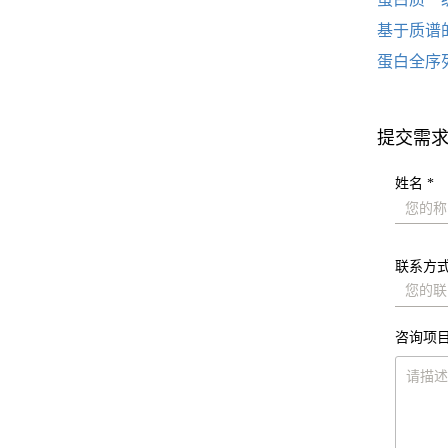
基于质谱
蛋白全序
提交需
姓名 *
联系方式
咨询项目