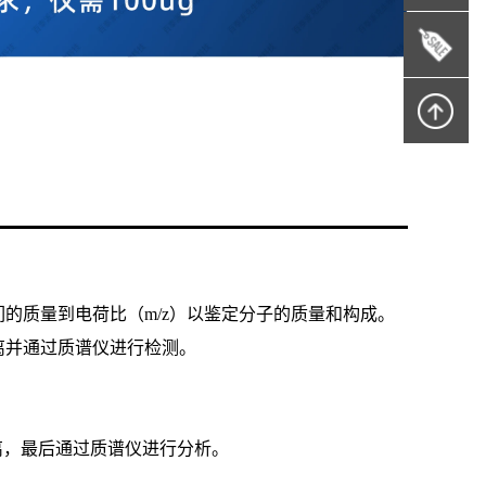
的质量到电荷比（m/z）以鉴定分子的质量和构成。
离并通过质谱仪进行检测。
离，最后通过质谱仪进行分析。