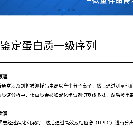
谱鉴定蛋白质一级序列
原理
分析通常涉及到将被测样品电离以产生分子离子，然后通过测量他们
白质质谱分析中，蛋白质会被酶或化学试剂切割成多肽，然后被电
质谱
需要经过纯化和浓缩，然后通过高效液相色谱（HPLC）进行分