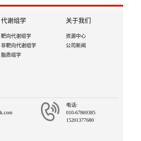
代谢组学
关于我们
靶向代谢组学
资源中心
非靶向代谢组学
公司新闻
脂质组学
电话:
ck.com
010-67869385
15201377680