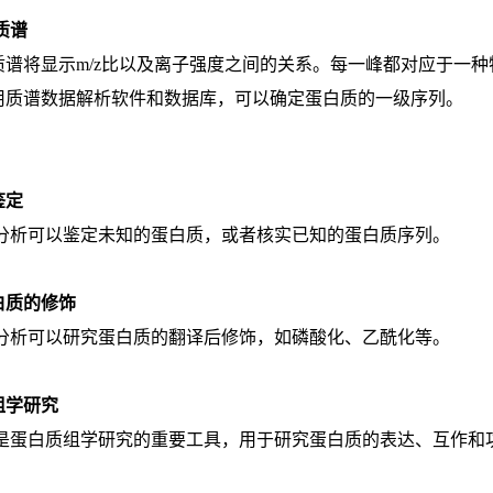
质谱
的质谱将显示m/z比以及离子强度之间的关系。每一峰都对应于一
使用质谱数据解析软件和数据库，可以确定蛋白质的一级序列。
鉴定
分析可以鉴定未知的蛋白质，或者核实已知的蛋白质序列。
白质的修饰
分析可以研究蛋白质的翻译后修饰，如磷酸化、乙酰化等。
组学研究
是蛋白质组学研究的重要工具，用于研究蛋白质的表达、互作和