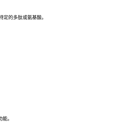
种特定的多肽或氨基酸。
功能。