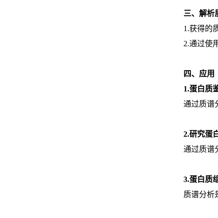
三、解析
1.获得
2.通过
四、应用
1.蛋白质
通过质谱
2.研究蛋
通过质谱
3.蛋白质
质谱分析