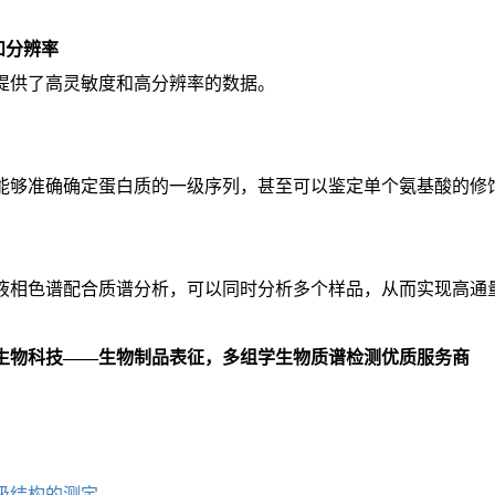
和分辨率
提供了高灵敏度和高分辨率的数据。
能够准确确定蛋白质的一级序列，甚至可以鉴定单个氨基酸的修
液相色谱配合质谱分析，可以同时分析多个样品，从而实现高通
生物科技——生物制品表征，多组学生物质谱检测优质服务商
：
级结构的测定