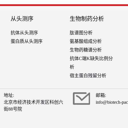
从头测序
生物制药分析
抗体从头测序
肽谱图分析
蛋白质从头测序
氨基酸组成分析
生物药糖谱分析
抗体C端K缺失比例分
析
宿主蛋白残留分析
地址:
邮箱:
北京市经济技术开发区科创六
info@biotech-pa
街88号院