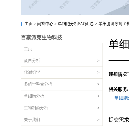
主页
>
问答中心
>
单细胞分析FAQ汇总
>
单细胞测序每个
百泰派克生物科技
单
主页
蛋白分析
>
代谢组学
>
理想情况下
多组学整合分析
>
相关服务:
单细胞分析
>
单细胞
生物制药分析
>
提交需
关于我们
>