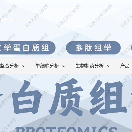
电话:
Q
iotech-pack.com
010-67869385
3
15201377680
整合分析
单细胞分析
生物制药分析
产品