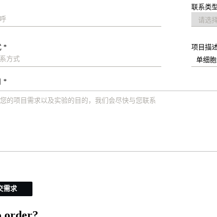
联系类型
 *
项目描
 *
交需求
 order?