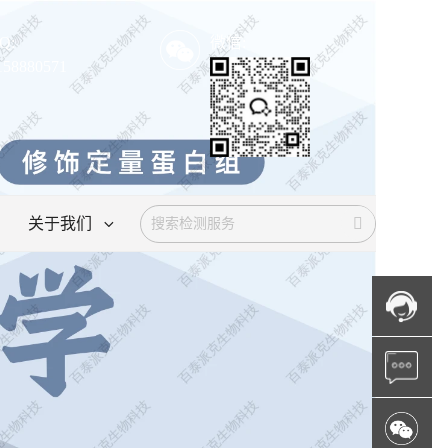
Q:
微信:
158880571
关于我们