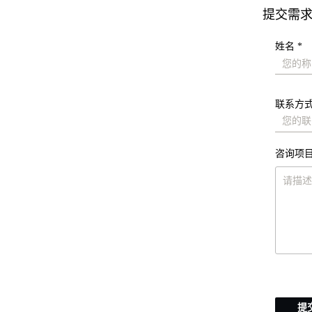
提交需
姓名 *
联系方式
咨询项目
提