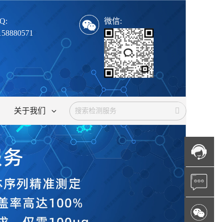
Q:
微信:
158880571
关于我们