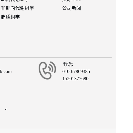
非靶向代谢组学
公司新闻
脂质组学
电话:
ck.com
010-67869385
15201377680
有
接