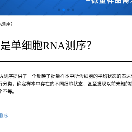
A测序？
是单细胞RNA测序？
NA测序提供了一个反映了批量样本中所含细胞的平均状态的表
行分类，确定样本中存在的不同细胞状态，甚至发现以前未知的细
个不等。
测序