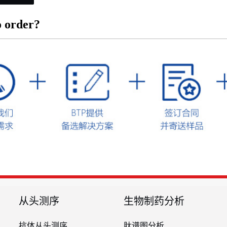
 order?
从头测序
生物制药分析
抗体从头测序
肽谱图分析