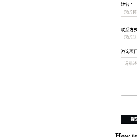
姓名 *
联系方式
咨询项目
提
How to