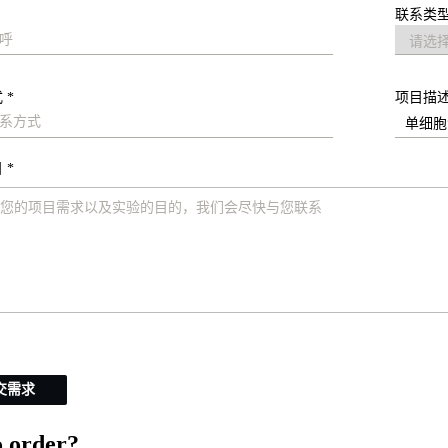
联系类型
 *
项目描
 *
交需求
 order?