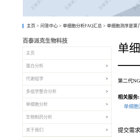
主页
>
问答中心
>
单细胞分析FAQ汇总
>
单细胞测序是第
百泰派克生物科技
单
主页
蛋白分析
>
代谢组学
>
第二代N
多组学整合分析
>
相关服务:
单细胞分析
>
单细胞
生物制药分析
>
提交需
关于我们
>