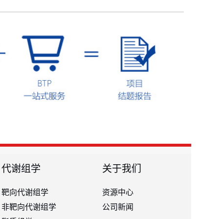
代谢组学
关于我们
靶向代谢组学
资源中心
非靶向代谢组学
公司新闻