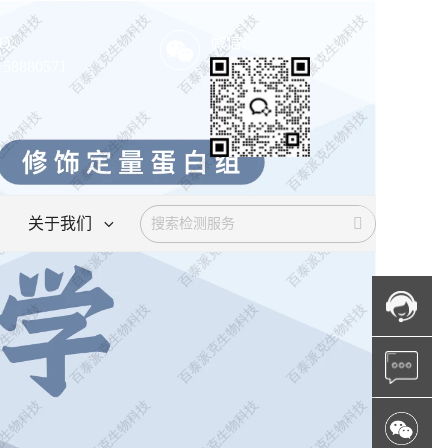
Q:
微信:
158880571
关于我们