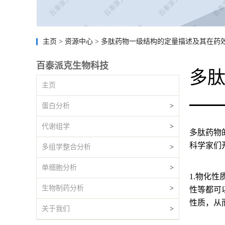
主页
>
资源中心
>
多肽药物一级结构的定量描述及其在药
百泰派克生物科技
多
主页
蛋白分析
>
代谢组学
>
多肽药物
科学家们
多组学整合分析
>
单细胞分析
>
1.物化性
生物制药分析
>
性等都可
性质，从
关于我们
>