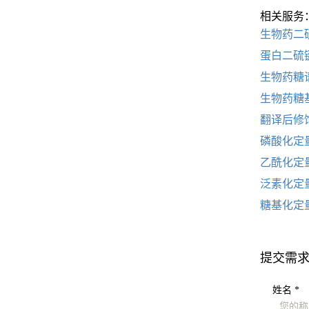
相关服务
生物药二
蛋白二硫
生物药糖
生物药糖
翻译后修
磷酸化定
乙酰化定
泛素化定
糖基化定
提交需
姓名 *