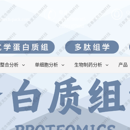
电话:
Q
iotech-pack.com
010-67869385
3
15201377680
整合分析
单细胞分析
生物制药分析
产品