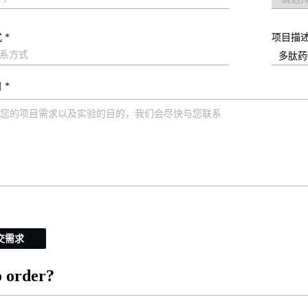
 *
项目描
 *
交需求
 order?