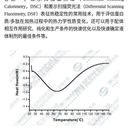
Calorimetry，DSC）
和
差示扫描荧光法（
D
ifferential 
S
canning 
F
luorimetry
,
 DSF）表征热稳定性的
常用
技术，用于
评估
蛋白
质
/多肽
在加热过程中的热力学性质变化
，还可以用于
配体
相互作用研究、纯化和生产条件的快速优化以及快速确定液
体制剂的最佳条件等。