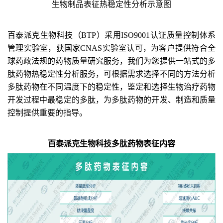
生物
制品
表征热稳定性
分析
示意图
百泰派克
生物科技
（BTP）
采用
ISO9001
认证质量控制体系
管理实验室，获国家
CNAS
实验室认可，为客户提供符合全
球药政法规的药物质量研究服务，
我们为您
提供
一站式
的
多
肽药物热稳定性分析服务
，可根据需求选择不同的方法分析
多肽药物在不同温度下的稳定性，
鉴定和选择生物治疗药物
开发过程中最稳定的多肽
，为多肽药物的开发、制造和质量
控制提供重要的指导。
百泰派克生物科技
多肽药物
表征内容