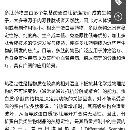
多肽药物是由多个氨基酸通过肽键连接而成的生物活性分
子，大多来源于内源性肽或者天然肽，因此对人体没有副作
用或者副作用很小。相比于蛋白类药物，多肽药物还具有稳
定性好、纯度高、生产成本低、免疫原性低等优势，加上多
肽合成技术的快速发展与成熟，使得多肽药物成为近些年生
物药研发的焦点。目前，多肽药物已广泛应用于
肿瘤治疗
、
自身免疫性疾病以及某些心血管疾病
、糖尿病
等
的诊断和治
疗，具有广阔的应用前景。
热稳定性是指物质在较高的相对温度下抵抗其化学或物理结
构的不可逆变化（通常是通过抵抗分解或聚合）的能力。蛋
白质/多肽的结构是决定其功能的关键因素，对不能承受高
温的蛋白质/多肽来说，当热量增加时，其高级结构会遭到
破坏，从而导致蛋白质/多肽展开并变得无活性。因此，分
析蛋白质类生物制品的热稳定性，是其质量控制中的主要内
容之一。
差示扫描量热法（Differential Scanning 