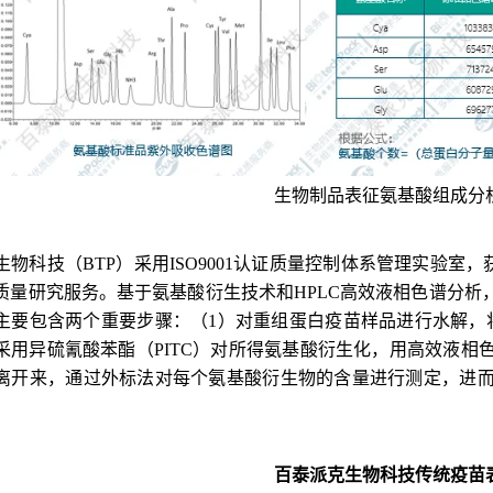
生物
制品
表征氨基酸组成分
生物科技
（BTP）
采用
ISO9001
认证质量控制体系管理实验室，
质量研究服务。
基于氨基酸衍生技术和HPLC高效液相色谱分析
主要包含两个重要步骤
：（
1）对
重组蛋白疫苗
样品进行水解，
采用异硫氰酸苯酯（PITC）对所得氨基酸衍生化，用高效液
离开来，通过外标法对每个氨基酸衍生物的含量进行测定，进
百泰派克生物科技
传统
疫苗