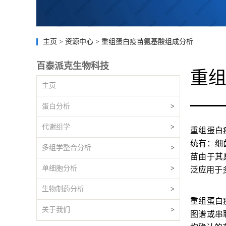
主页
>
资源中心
>
重组蛋白疫苗氨基酸组成分析
百泰派克生物科技
重
主页
蛋白分析
>
代谢组学
>
重组蛋白
统有：细
多组学整合分析
>
苗由于其
单细胞分析
>
泛应用于
生物制药分析
>
重组蛋白
关于我们
>
图谱或串