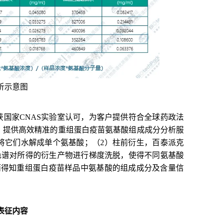
析示意
图
获国家
CNAS
实验室认可，为客户提供符合全球药政法
，提供高效精准的
重组蛋白疫苗
氨基酸组成成分分析服
将
它
们水解成单个氨基酸；
（
2）柱前衍生，
百泰派克
相色谱对所得的衍生产物进行梯度洗脱，使得不同氨基酸
而得知
重组蛋白疫苗
样品中氨基酸的组成成分及含量信
表征内容