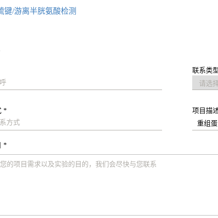
硫键/游离半胱氨酸检测
求
联系类型
 *
项目描
 *