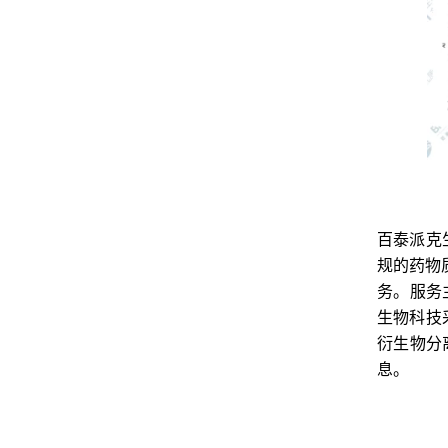
百泰派克
规的药物
务。服务
生物科技
衍生物分
息。