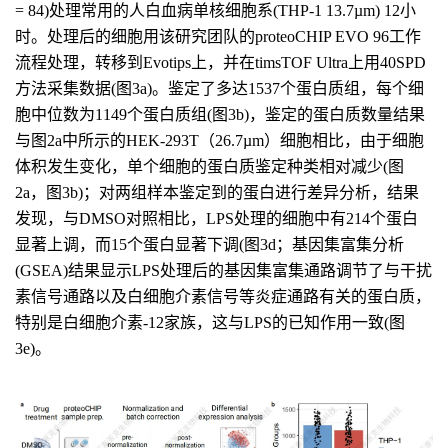
= 84)处理常用的人白血病单核细胞系(THP-1 13.7µm) 12小
时。处理后的细胞用该研究团队的proteoCHIP EVO 96工作
流程处理，转移到Evotips上，并在timsTOF Ultra上用40SPD
方法采集数据(图3a)。鉴定了多达1537个蛋白质组，每个细
胞中位数为1149个蛋白质组(图3b)，鉴定的蛋白质数量结果
与图2a中所示的HEK-293T（26.7µm）细胞相比，由于细胞
体积发生变化，单个细胞的蛋白质鉴定种类相对减少(图
2a，图3b)；对两组样本鉴定到的蛋白进行差异分析，结果
发现，与DMSO对照相比，LPS处理的细胞中有214个蛋白
显著上调，而15个蛋白显著下调(图3d；基因集富集分析
(GSEA)结果显示LPS处理后的基因集富集通路调节了与干扰
素信号通路以及白细胞介素信号等炎症通路有关的蛋白质，
特别是白细胞介素-12家族，这与LPS的已知作用一致(图
3e)。