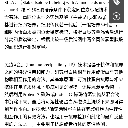
SILAC（Stable Isotope Labeling with Amino acids in Cell
culture）技术即细胞培养条件下稳定同位素标记技术，采用
含有轻、重同位素型必需氨基酸（主要是Lys和Arg）的培养
基进行细胞培养，细胞传代若干代后（一般培养5-6代），
细胞内蛋白质被同位素稳定标记，将蛋白质等量混合后进行
分离和质谱鉴定，根据比较一级质谱图中两个同位素型肽段
的面积进行相对定量。
免疫沉淀（Immunoprecipitation，IP）技术是基于抗体和抗原
之间的特异性亲和能力，研究蛋白质相互作用或蛋白与其他
物质相互作用的方法。其基本原理：可溶性蛋白抗原与相应
抗体在电解质环境下形成可见沉淀物（免疫沉淀复合物），
然后利用Protein A-磁珠或Protein G-磁珠将沉淀物从混合物
中沉淀下来，最后将可溶性靶蛋白从磁珠上洗脱下来即可得
到互作蛋白。IP技术是确定两种蛋白质在完整细胞内生理性
相互作用的有效方法，也是用于抗原检测和纯化的最广泛使
用的方法之一，主要用于抗原或者抗体的定性检测。