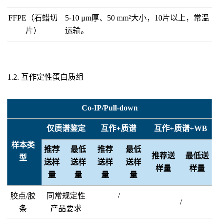
FFPE（石蜡切
5-10 μm厚、50 mm²大小，10片以上，常温
片）
运输。
1.2. 互作定性蛋白质组
Co-IP/Pull-down
仅质谱鉴定
互作+质谱
互作+质谱+WB
样本类
推荐
最低
推荐
最低
推荐送
最低送
型
送样
送样
送样
送样
样量
样量
量
量
量
量
胶点/胶
同常规定性
/
/
条
产品要求