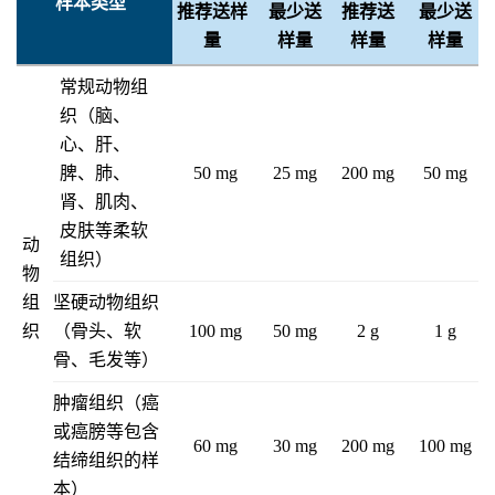
样本类型
推荐送样
最少送
推荐送
最少送
量
样量
样量
样量
常规动物组
织（脑、
心、肝、
脾、肺、
50 mg
25 mg
200 mg
50 mg
肾、肌肉、
皮肤等柔软
动
组织）
物
组
坚硬动物组织
织
（骨头、软
100 mg
50 mg
2 g
1 g
骨、毛发等）
肿瘤组织（癌
或癌膀等包含
60 mg
30 mg
200 mg
100 mg
结缔组织的样
本）