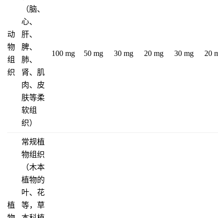
（脑、
心、
动
肝、
物
脾、
100 mg
50 mg
30 mg
20 mg
30 mg
20 
组
肺、
织
肾、肌
肉、皮
肤等柔
软组
织）
常规植
物组织
（木本
植物的
叶、花
植
等，草
物
本科植