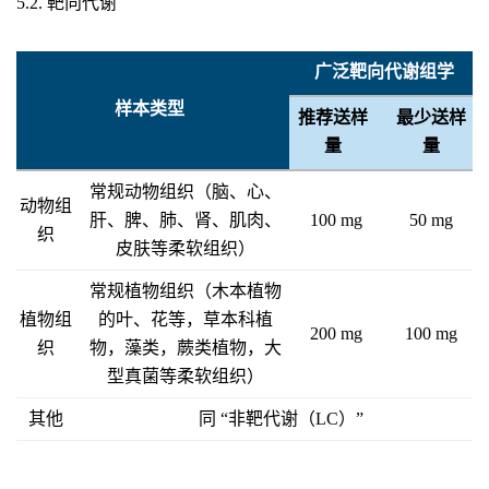
5.2. 靶向代谢
广泛靶向代谢组学
样本类型
推荐送样
最少送样
量
量
常规动物组织（脑、心、
动物组
肝、脾、肺、肾、肌肉、
100 mg
50 mg
织
皮肤等柔软组织）
常规植物组织（木本植物
植物组
的叶、花等，草本科植
200 mg
100 mg
织
物，藻类，蕨类植物，大
型真菌等柔软组织）
其他
同 “非靶代谢（LC）”