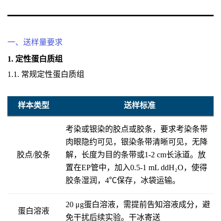
一、送样量要求
1. 定性蛋白质组
1.1. 常规定性蛋白质组
样本类型
送样标准
考染或银染的胶点或胶条，要求考染条带
肉眼隐约可见，银染条带清晰可见，无降
胶点/胶条
解，长度为目的条带或1-2 cm长泳道。放
置在EP管中，加入0.5-1 mL ddH₂O，使得
胶条湿润，4℃保存，冰袋运输。
20 μg蛋白溶液，需提前告知溶液成分，避
蛋白溶液
免干扰后续实验。干冰寄送