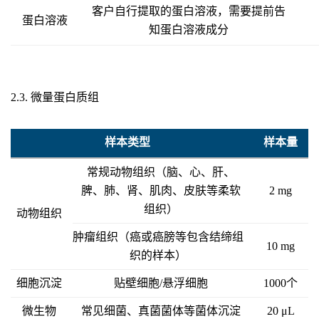
客户自行提取的蛋白溶液，需要提前告
蛋白溶液
知蛋白溶液成分
2.3. 微量蛋白质组
样本类型
样本量
常规动物组织（脑、心、肝、
脾、肺、肾、肌肉、皮肤等柔软
2 mg
组织）
动物组织
肿瘤组织（癌或癌膀等包含结缔组
10 mg
织的样本）
细胞沉淀
贴壁细胞/悬浮细胞
1000个
微生物
常见细菌、真菌菌体等菌体沉淀
20 μL