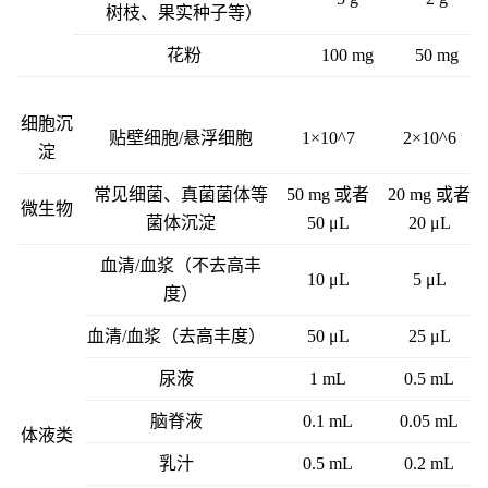
树枝、果实种子等）
花粉
100 mg
50 mg
细胞沉
贴壁细胞/悬浮细胞
1×10^7
2×10^6
淀
常见细菌、真菌菌体等
50 mg 或者
20 mg 或者
微生物
菌体沉淀
50 μL
20 μL
血清/血浆（不去高丰
10 μL
5 μL
度）
血清/血浆（去高丰度）
50 μL
25 μL
尿液
1 mL
0.5 mL
脑脊液
0.1 mL
0.05 mL
体液类
乳汁
0.5 mL
0.2 mL