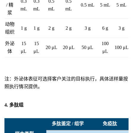
0.3
0.3
0.5
0.5
/ 精
0.5 mL
5 mL
5 mL
mL
mL
mL
mL
浆
动物
1 g
1 g
2 g
2 g
3 g
6 g
3 g
组织
外泌
15
15
100
20 μL
20 μL
50 μL
100 μL
体
μL
μL
μL
注：外泌体表征可选择客户关注的目标执行，具体送样量按
照执行情况提供。
4. 多肽组
多肽鉴定 / 组学
免疫肽