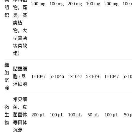
200 mg
100 mg
200 mg
100 mg
200 mg
100
组
物，藻
织
类，蕨
类植
物，大
型真菌
等柔软
组）
细
贴壁细
胞
胞 / 悬
1×10^7
5×10^6
1×10^7
5×10^6
1×10^7
5×1
沉
浮细胞
淀
常见细
微
菌、真
生
菌菌体
200 μL
100 μL
100 μL
50 μL
100 μL
50 
物
等菌体
沉淀