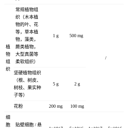
常规植物组
织（木本植
物的叶、花
等，草本植
1 g
500 mg
物，藻类，
植
蕨类植物，
物
大型真菌等
/
组
柔软组织）
织
坚硬植物组织
（根、树皮、
5 g
2 g
树枝、果实种
子等）
花粉
200 mg
100 mg
细
胞
贴壁细胞 / 悬