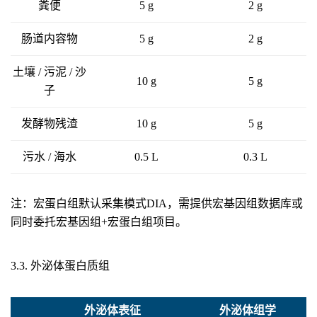
粪便
5 g
2 g
肠道内容物
5 g
2 g
土壤 / 污泥 / 沙
10 g
5 g
子
发酵物残渣
10 g
5 g
污水 / 海水
0.5 L
0.3 L
注：宏蛋白组默认采集模式DIA，需提供宏基因组数据库或
同时委托宏基因组+宏蛋白组项目。
3.3. 外泌体蛋白质组
外泌体表征
外泌体组学