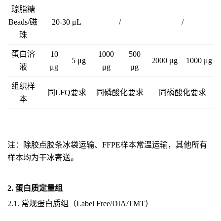
琼脂糖
Beads/磁
20-30 μL
/
/
珠
蛋白溶
10
1000
500
5 μg
2000 μg
1000 μg
液
μg
μg
μg
组织样
同LFQ要求
同磷酸化要求
同磷酸化要求
本
注：除胶点胶条冰袋运输、FFPE样本常温运输，其他所有
样本均为干冰寄送。
2. 蛋白质定量组
2.1. 常规蛋白质组（Label Free/DIA/TMT）