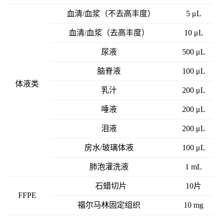
血清/血浆（不去高丰度）
5 μL
血清/血浆（去高丰度）
10 μL
尿液
500 μL
脑脊液
100 μL
体液类
乳汁
200 μL
唾液
200 μL
泪液
200 μL
房水/玻璃体液
100 μL
肺泡灌洗液
1 mL
石蜡切片
10片
FFPE
福尔马林固定组织
10 mg