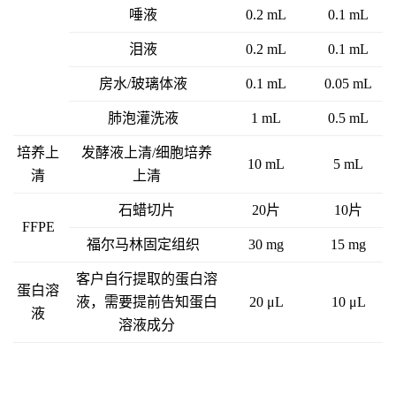
唾液
0.2 mL
0.1 mL
泪液
0.2 mL
0.1 mL
房水/玻璃体液
0.1 mL
0.05 mL
肺泡灌洗液
1 mL
0.5 mL
培养上
发酵液上清/细胞培养
10 mL
5 mL
清
上清
石蜡切片
20片
10片
FFPE
福尔马林固定组织
30 mg
15 mg
客户自行提取的蛋白溶
蛋白溶
液，需要提前告知蛋白
20 μL
10 μL
液
溶液成分