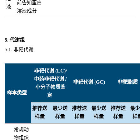
前告知蛋白
液
溶液成分
5. 代谢组
5.1. 非靶代谢
非靶代谢 (LC)/
中药非靶代谢 /
非靶代谢 (GC)
非靶脂质
小分子物质鉴
样本类型
定
推荐送
最少送
推荐送
最少送
推荐送
最
样量
样量
样量
样量
样量
样
常规动
物组织