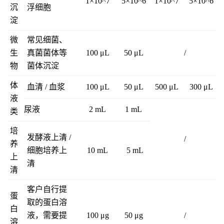
1×10^7
5×10^6
1×10^7
5×10^6
沉
浮细胞
淀
微
常见细菌、
生
真菌菌体等
100 μL
50 μL
/
物
菌体沉淀
体
血清 / 血浆
100 μL
50 μL
500 μL
300 μL
液
尿液
2 mL
1 mL
类
培
发酵液上清 /
/
养
细胞培养上
10 mL
5 mL
上
清
清
客户自行提
蛋
取的蛋白溶
白
液，需要提
100 μg
50 μg
/
溶