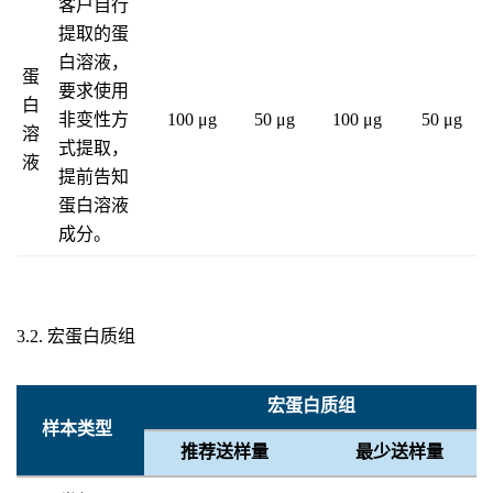
客户自行
提取的蛋
白溶液，
蛋
要求使用
白
非变性方
100 μg
50 μg
100 μg
50 μg
溶
式提取，
液
提前告知
蛋白溶液
成分。
3.2. 宏蛋白质组
宏蛋白质组
样本类型
推荐送样量
最少送样量