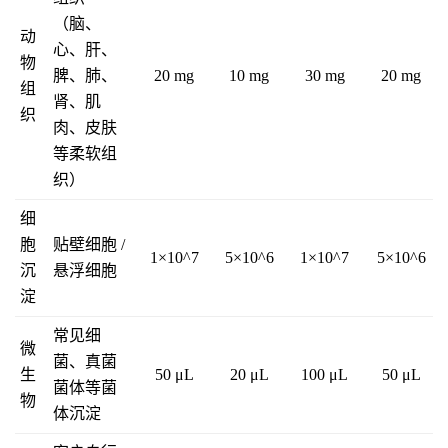
（脑、
动
心、肝、
物
脾、肺、
20 mg
10 mg
30 mg
20 mg
组
肾、肌
织
肉、皮肤
等柔软组
织）
细
胞
贴壁细胞 /
1×10^7
5×10^6
1×10^7
5×10^6
沉
悬浮细胞
淀
常见细
微
菌、真菌
生
50 μL
20 μL
100 μL
50 μL
菌体等菌
物
体沉淀