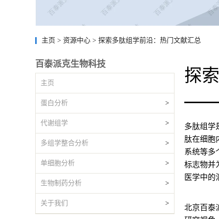
主页
>
资源中心
>
探索多肽组学前沿：热门文献汇总
百泰派克生物科技
探
主页
蛋白分析
>
代谢组学
>
多肽组学
肽在细胞
多组学整合分析
>
系统等多
单细胞分析
>
标志物并
医学中的
生物制药分析
>
关于我们
>
北京百泰