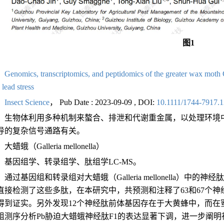
图1
：
Genomics, transcriptomics, and peptidomics of the greater wax moth G
 lead stress
：
Insect Science
， Pub Date : 2023-09-09 , DOI:
10.1111/1744-7917.
：
生物体利用多种机制来螯合、排泄和代谢重金属，以处理环境
导的复杂信号通路有关。
：
大蜡蛾（Galleria mellonella）
：
基因组学、转录组学、肽组学LC-MS。
：
通过基因组和转录组对大蜡蛾（Galleria mellonella）
直接检测了这些多肽，在本研究中，共预测和注释了63和67个神
得到证实。另外发现12个神经肽前体基因存在于大黄蜂中，而在
组测序分析Pb胁迫大蜡蛾神经肽F1的表达显著下调，进一步阐