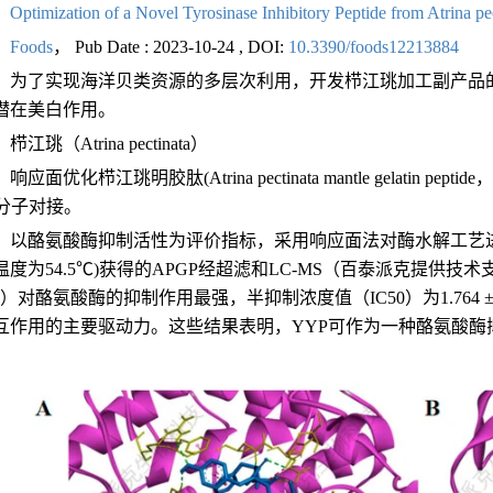
：
Optimization of a Novel Tyrosinase Inhibitory Peptide from Atrina p
：
Foods
， Pub Date : 2023-10-24 , DOI:
10.3390/foods12213884
：
为了实现海洋贝类资源的多层次利用，开发栉江珧加工副产品
潜在美白作用。
：
栉江珧（Atrina pectinata）
：
响应面优化栉江珧明胶肽(Atrina pectinata mantle gelati
、分子对接。
：
以酪氨酸酶抑制活性为评价指标，采用响应面法对酶水解工艺进行优化
度为54.5℃)获得的APGP经超滤和LC-MS（百泰派克提供技术支
YP）对酪氨酸酶的抑制作用最强，半抑制浓度值（IC50）为1.764 
互作用的主要驱动力。这些结果表明，YYP可作为一种酪氨酸酶