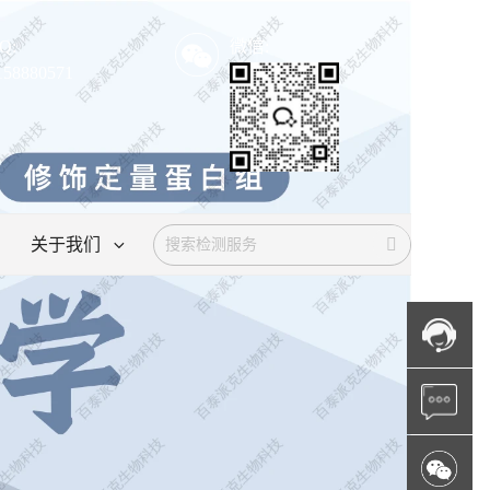
Q:
微信:
158880571
关于我们