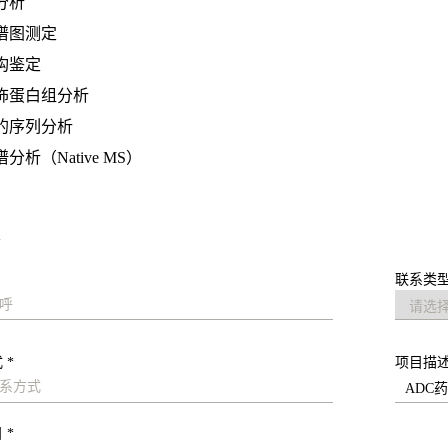
分析
谱图测定
构鉴定
饰蛋白组分析
的序列分析
析（Native MS）
求
联系类型
 *
项目描
 *