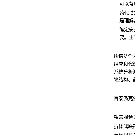
可以帮
药代动
是理解
确定安
要。生
质谱法作
组成和代
系统分析
物结构、
百泰派克
相关服务
抗体偶联