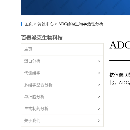
主页
>
资源中心
>
ADC药物生物学活性分析
百泰派克生物科技
AD
主页
蛋白分析
>
代谢组学
>
抗体偶联药
比，AD
多组学整合分析
>
单细胞分析
>
生物制药分析
>
关于我们
>