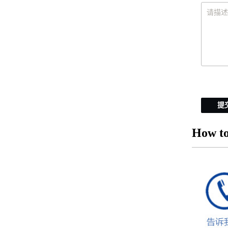
提
How to