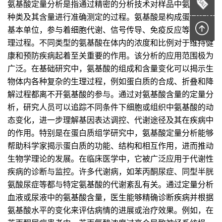
氨基酸定量分析是指通过精密的分析技术对样品中氨基酸的
种类及其含量进行准确测定的过程。氨基酸是构成蛋白质的
基本单位，参与着细胞代谢、信号传导、免疫反应等众多生
理过程。不同类型的氨基酸在体内的浓度和比例对于维持健
康和预防疾病起着至关重要的作用。该分析的应用范围极为
广泛。在基础研究中，氨基酸的组成和含量变化可以揭示生
物体内各种复杂的生理过程，例如蛋白质的合成、折叠和降
解过程都离不开氨基酸的参与。通过对氨基酸含量的定量分
析，研究人员可以追踪不同条件下细胞或组织中氨基酸的动
态变化，进一步理解基因表达调控、代谢途径及其在疾病中
的作用。特别是在蛋白质组学研究中，氨基酸定量分析能够
帮助科学家揭示蛋白质的功能、结构和相互作用，进而推动
生物学理论的发展。在临床医学中，它被广泛应用于代谢性
疾病的诊断与监控。许多代谢病，如苯丙酮尿症、同型半胱
氨酸尿症等都与特定氨基酸的代谢紊乱有关。通过定量分析
血液或尿液中的氨基酸含量，医生能够精确诊断疾病并根据
氨基酸水平的变化来评估病情的进展或治疗效果。例如，在