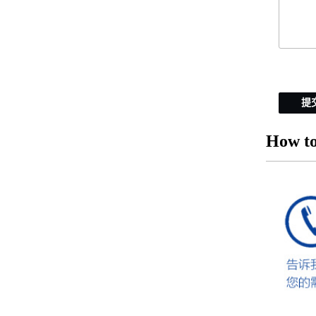
提
How to