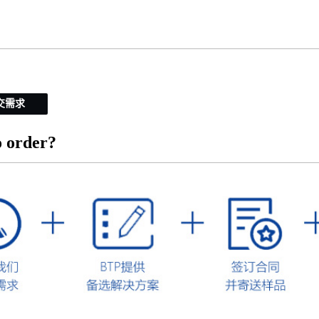
交需求
 order?