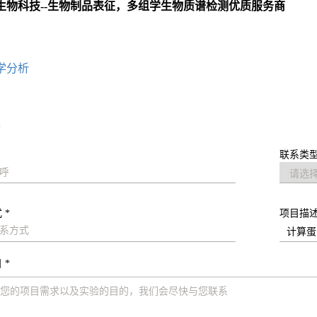
生物科技--生物制品表征，多组学生物质谱检测优质服务商
：
学分析
求
联系类型
 *
项目描
 *