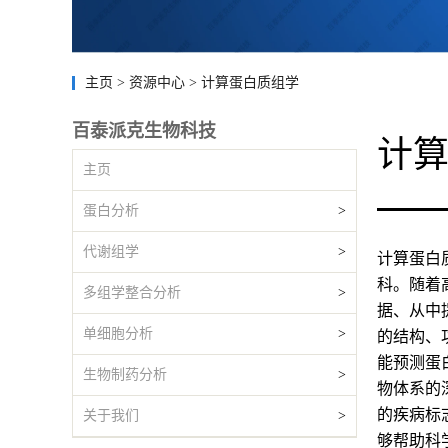
主页
>
资源中心
>
计算蛋白质组学
百泰派克生物科技
计
主页
蛋白分析
>
代谢组学
>
计算蛋白
科。随着
多组学整合分析
>
据、从中
单细胞分析
>
的结构、
能预测蛋
生物制药分析
>
物体系的
的疾病标
关于我们
>
够帮助科