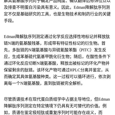
解其氨基酸序列对于确定产品纯度、确认翻译后修饰位点以
及排查不明蛋白污染具有意义。因此，Edman降解肽序列测
定不仅是基础研究的工具，也是生物技术和制药行业的关键
手段。
Edman降解肽序列测定通过化学反应选择性地标记并释放肽
链N端的氨基酸残基，形成带有特征性标记的衍生物。首
先，多肽链的N端氨基酸与异硫氰酸苯酯（PITC）发生反
应，生成苯基硫代氨基甲酰化衍生物；随后，在酸性条件下
通过环化反应切断N端氨基酸，释放出被标记的环化产物并
保留剩余的肽链。该环化产物可通过HPLC分离并鉴定，从
而确定其具体氨基酸种类。这一过程可以循环进行，依次剥
离每一个N端氨基酸，直到肽链被完全解析。
尽管质谱技术在现代蛋白质组学中占据主导地位，但Edman
降解肽序列测定在特定情境下仍具有无可替代的价值。例
如，质谱在鉴定极短肽或重复序列时可能存在歧义，而