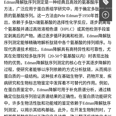
Edman降解肽序列测定是一种经典且高效的氨基酸序列分析
方法，广泛应用于蛋白质组学研究中，用于确定多肽或蛋白
质的氨基酸序列。这一方法由Pehr Edman于1950年首次提
出，依赖于多肽N端氨基酸的选择性化学反应，逐步剥离每
个氨基酸并通过高效液相色谱（HPLC）或其他检测手段鉴
定剥离后的产物。通过逐步循环剥离和检测，Edman降解肽
序列测定能够精确地解析肽链中各个氨基酸的排列顺序。与
现代质谱技术相比，Edman降解具有高特异性和可靠性，尤
其在处理较短多肽序列（20-50个氨基酸以内）时表现出独
特的优势。Edman降解肽序列测定的核心在于其逐步降解的
过程，使研究者能够以序列依赖的方式分析肽链，从而揭示
蛋白质的一级结构。这种技术在基础生物学、药物开发、疾
病研究和生物标志物鉴定中发挥着不可替代的作用。例如，
在蛋白质鉴定中，Edman降解可用于补充质谱分析，通过精
确定位肽段序列验证质谱结果的正确性。在蛋白质功能研究
中，许多生物活性肽和功能域的鉴定依赖于Edman降解肽序
列测定，以揭示其结构基础。此外，在开发生物制剂时，了