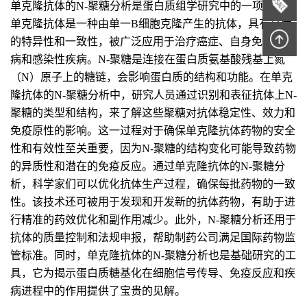
单克隆抗体的N-聚糖分析是蛋白质组学研究中的一项技术。
单克隆抗体是一种由单一B细胞克隆产生的抗体，具有高度
的特异性和一致性，被广泛应用于治疗癌症、自身免疫性疾
病和感染性疾病。N-聚糖是连接在蛋白质氨基酸残基上氮
（N）原子上的糖链，会影响蛋白质的结构和功能。在单克
隆抗体的N-聚糖分析中，研究人员通过识别和表征抗体上N-
聚糖的类型和结构，来了解这些聚糖对抗体稳定性、效力和
免疫原性的影响。这一过程对于确保单克隆抗体药物的安全
性和有效性至关重要，因为N-聚糖的结构变化可能导致药物
的异质性和潜在的免疫反应。通过单克隆抗体的N-聚糖分
析，科学家们可以优化抗体生产过程，确保每批药物的一致
性。该技术还可被用于发现和开发新的抗体药物，有助于进
行精准的药效优化和副作用减少。此外，N-聚糖分析还用于
抗体的质量控制和法规申报，帮助制药公司满足国际药物监
管标准。同时，单克隆抗体的N-聚糖分析也是基础研究的工
具，它为揭示蛋白质糖基化在细胞信号传导、免疫反应和疾
病进程中的作用提供了宝贵的见解。