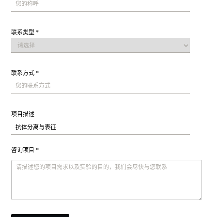
联系类型 *
联系方式 *
项目描述
咨询项目 *