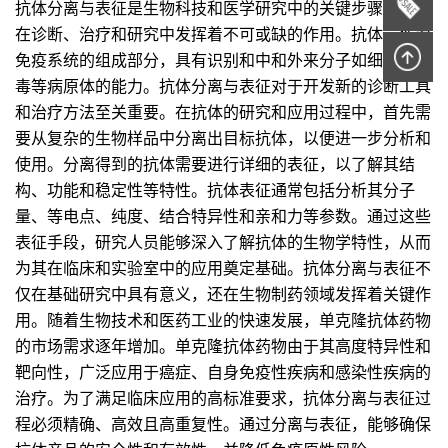
抗体分离与表征是生物科技和医学研究中的关键步骤，尤其
在诊断、治疗和研究中发挥着不可或缺的作用。抗体，作为
免疫系统的组成部分，具有识别和中和外来分子如细菌、病
毒等病原体的能力。抗体分离与表征对于开发新的诊断工具
和治疗方法至关重要。在抗体的研究和应用过程中，首先需
要从复杂的生物样品中分离出目标抗体，以便进一步分析和
使用。分离得到的抗体需要进行详细的表征，以了解其结
构、功能和稳定性等特性。抗体表征通常包括分析其分子
量、等电点、纯度、结合特异性和亲和力等参数。通过这些
表征手段，研究人员能够深入了解抗体的生物学特性，从而
为其在临床和实验室中的应用奠定基础。抗体分离与表征不
仅在基础研究中具有意义，还在生物制药领域发挥着关键作
用。随着生物技术和医药工业的快速发展，单克隆抗体药物
的市场需求逐年增加。单克隆抗体药物由于其高度特异性和
靶向性，广泛应用于癌症、自身免疫性疾病和感染性疾病的
治疗。为了满足临床应用的高标准要求，抗体分离与表征过
程必须精确、高效且高重复性。通过分离与表征，能够确保