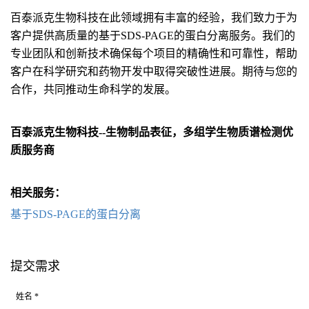
百泰派克生物科技在此领域拥有丰富的经验，我们致力于为
客户提供高质量的基于SDS-PAGE的蛋白分离服务。我们的
专业团队和创新技术确保每个项目的精确性和可靠性，帮助
客户在科学研究和药物开发中取得突破性进展。期待与您的
合作，共同推动生命科学的发展。
百泰派克生物科技--生物制品表征，多组学生物质谱检测优
质服务商
相关服务：
基于SDS-PAGE的蛋白分离
提交需求
姓名 *