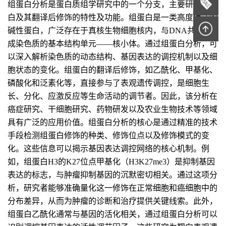
组蛋白分析是蛋白质组学研究中的一个分支，主要研究组蛋
白及其翻译后修饰的特性及功能。组蛋白是一类高度保守的
碱性蛋白，广泛存在于真核生物细胞核内，与DNA共同组
成染色质的基本结构单元——核小体。通过组蛋白分析，可
以深入解析染色质的动态结构、基因表达的调控机制以及细
胞状态的变化。组蛋白的翻译后修饰，如乙酰化、甲基化、
磷酸化和泛素化等，直接参与了表观遗传调控，是细胞生
长、分化、应激反应等生命活动的调节者。因此，该分析在
癌症研究、干细胞研究、药物研发以及农业生物技术等领域
具有广泛的应用价值。组蛋白分析的核心是通过精准的技术
手段检测组蛋白修饰的种类、修饰位点以及修饰模式的变
化。这些信息可以揭示基因表达调控网络的核心机制。例
如，组蛋白H3的K27位点甲基化（H3K27me3）是抑制基因
表达的标志，与肿瘤抑制基因的沉默密切相关。通过这项分
析，研究者能够准确量化这一修饰在正常细胞和癌细胞中的
分布差异，从而为肿瘤的诊断和治疗提供关键线索。此外，
组蛋白乙酰化通常与基因的活化相关，通过组蛋白分析可以