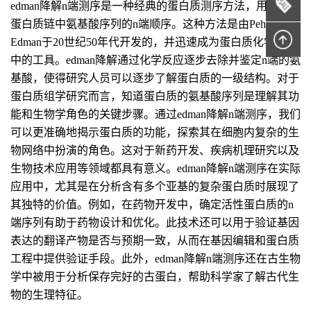
edman降解n端测序是一种经典的蛋白质测序方法，用于确定
蛋白质链中氨基酸序列的n端顺序。这种方法是由Pehr
Edman于20世纪50年代开发的，并迅速成为蛋白质化学研究
中的工具。edman降解通过化学反应逐步去除并鉴定n端的氨
基酸，使得研究人员可以逐步了解蛋白质的一级结构。对于
蛋白质组学研究而言，知道蛋白质的氨基酸序列是理解其功
能和生物学角色的关键步骤。通过edman降解n端测序，我们
可以更准确地揭示蛋白质的功能，探索其在细胞内复杂的生
物网络中扮演的角色。这对于新药开发、疾病机理研究以及
生物技术应用等领域都具有意义。edman降解n端测序在实际
应用中，尤其是在分析含有多个亚基的复杂蛋白质时展现了
其独特的价值。例如，在药物开发中，确定活性蛋白质的n
端序列有助于药物设计和优化。此技术还可以用于验证基因
表达的翻译产物是否与预期一致，从而在基因编辑和蛋白质
工程中提供验证手段。此外，edman降解n端测序还在古生物
学中被用于分析保存完好的古蛋白，帮助科学家了解古代生
物的生理特征。