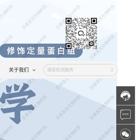
Q:
微信:
158880571
关于我们