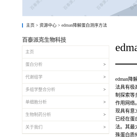
主页
>
资源中心
>
edman降解蛋白测序方法
百泰派克生物科技
ed
主页
蛋白分析
>
代谢组学
>
edma
法具有极
多组学整合分析
>
制探索等
单细胞分析
>
作用网络
现具有意
生物制药分析
>
已经在蛋
法。其最
关于我们
>
殊蛋白质