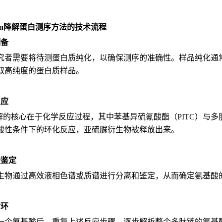
man降解蛋白测序方法的技术流程
制备
究者需要将待测蛋白质纯化，以确保测序的准确性。样品纯化通常
取高纯度的蛋白质样品。
反应
n降解的核心在于化学反应过程，其中苯基异硫氰酸酯（PITC）
酸性条件下的环化反应，亚硫脲衍生物被释放出来。
酸鉴定
生物通过高效液相色谱或质谱进行分离和鉴定，从而确定氨基酸
循环
一个氨基酸后，重复上述反应步骤，逐步解析整个多肽链的氨基