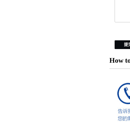
提
How to